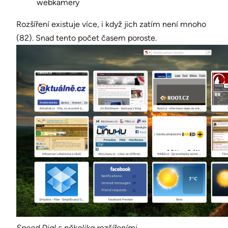
webkamery
Rozšíření existuje více, i když jich zatím není mnoho
(82). Snad tento počet časem poroste.
Speed Dial s několika rozšířeními