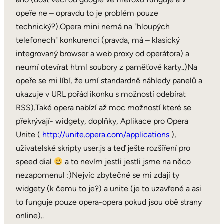
opeře ne – opravdu to je problém pouze
technický?).Opera mini nemá na "hloupých
telefonech" konkurenci (pravda, má – klasický
integrovaný browser a web proxy od operátora) a
neumí otevírat html soubory z paměťové karty..)Na
opeře se mi líbí, že umí standardně náhledy panelů a
ukazuje v URL pořád ikonku s možností odebírat
RSS).Také opera nabízí až moc možností které se
překrývají- widgety, doplňky, Aplikace pro Opera
Unite (
http://unite.opera.com/applications
),
uživatelské skripty user.js a teď ješte rozšíření pro
speed dial
a to nevím jestli jestli jsme na něco
nezapomenul :)Nejvíc zbytečné se mi zdají ty
widgety (k čemu to je?) a unite (je to uzavřené a asi
to funguje pouze opera-opera pokud jsou obě strany
online)..