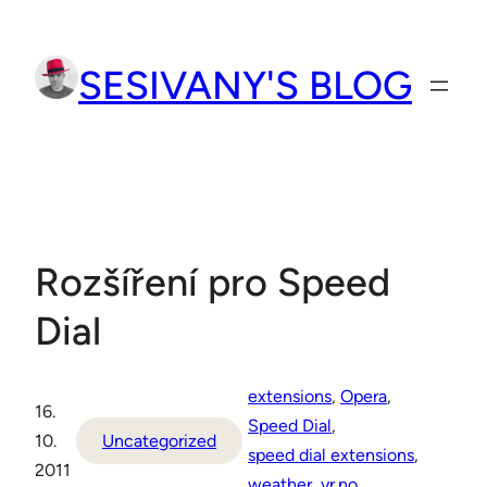
Přeskočit
na
SESIVANY'S BLOG
obsah
Rozšíření pro Speed
Dial
extensions
, 
Opera
, 
16.
Speed Dial
, 
10.
Uncategorized
speed dial extensions
, 
2011
weather
, 
yr.no