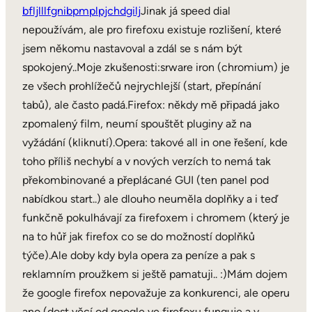
bfljlllfgnibpmplpjchdgilj
Jinak já speed dial
nepoužívám, ale pro firefoxu existuje rozlišení, které
jsem někomu nastavoval a zdál se s nám být
spokojený..Moje zkušenosti:srware iron (chromium) je
ze všech prohlížečů nejrychlejší (start, přepínání
tabů), ale často padá.Firefox: někdy mě připadá jako
zpomalený film, neumí spouštět pluginy až na
vyžádání (kliknutí).Opera: takové all in one řešení, kde
toho příliš nechybí a v nových verzích to nemá tak
překombinované a přeplácané GUI (ten panel pod
nabídkou start..) ale dlouho neuměla doplňky a i teď
funkčně pokulhávají za firefoxem i chromem (který je
na to hůř jak firefox co se do možností doplňků
týče).Ale doby kdy byla opera za peníze a pak s
reklamním proužkem si ještě pamatuji.. :)Mám dojem
že google firefox nepovažuje za konkurenci, ale operu
ano (dost věcí od google ve firefoxu funguje a v