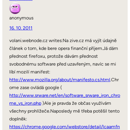
anonymous
16. 10. 2011
volani.webnode.cz writes:Na zive.cz má vyjít údajně
článek o tom, kde bere opera finanční příjem.Já dám
přednost firefoxu, protože dávám přednost
svobodnému software před uzavřeným, navíc se mi
líbí mozilí manifest:
http://www.mozilla.org/about/manifesto.cs.html
.Chr
ome zase ovládá google (
http://www.srware.net/en/software_srware_iron_chro
me_vs_iron.php
)Ale je pravda že občas využívám
všechny prohlížeče.Naposledy mě třeba potěšil tento
doplněk:
https://chrome.google.com/webstore/detail/lcaamfn