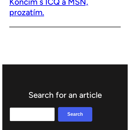
Končím s ICQ a MSN,
prozatím.
Search for an article
Search
Search