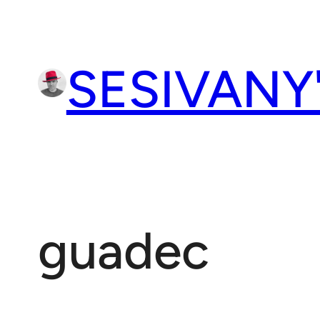
Přeskočit
na
obsah
SESIVANY
guadec