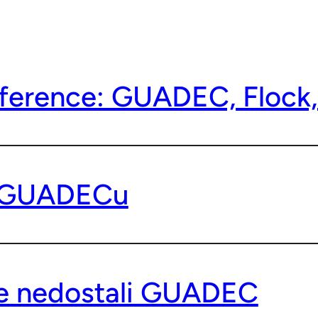
nference: GUADEC, Floc
 GUADECu
e nedostali GUADEC