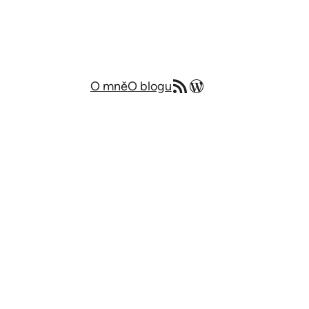
RSS zdroj
Můj blog v angličtině
O mně
O blogu