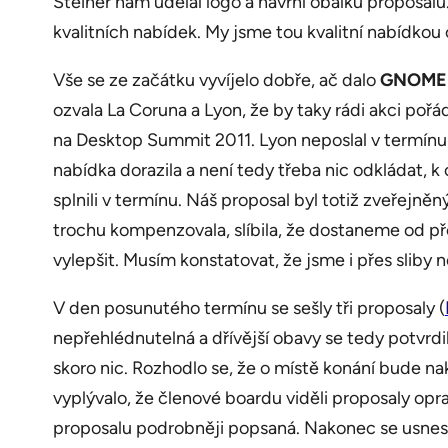
Steiner nám udělal logo a navrhl obálku proposalu
kvalitních nabídek. My jsme tou kvalitní nabídkou c
Vše se ze začátku vyvíjelo dobře, ač dalo
GNOME 
ozvala La Coruna a Lyon, že by taky rádi akci pořá
na Desktop Summit 2011. Lyon neposlal v termínu ni
nabídka dorazila a není tedy třeba nic odkládat, k
splnili v termínu. Náš proposal byl totiž zveřej
trochu kompenzovala, slíbila, že dostaneme od 
vylepšit. Musím konstatovat, že jsme i přes sliby 
V den posunutého termínu se sešly tři proposaly (
nepřehlédnutelná a dřívější obavy se tedy potvrdil
skoro nic. Rozhodlo se, že o místě konání bude 
vyplývalo, že členové boardu viděli proposaly opr
proposalu podrobněji popsaná. Nakonec se usnesl