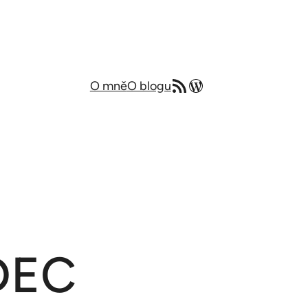
RSS zdroj
Můj blog v angličtině
O mně
O blogu
ADEC