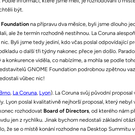
. Podle informací, které jsme měli, je rozhodování o míst
htěli být.
Foundation
na přípravu dva měsíce, byli jsme dlouho j
dali, ale že termín rozhodně nestihnou. La Coruna alespoň
c. Byli jsme tedy jediní, kdo včas poslal odpovídající pro
 odkladu o další tři týdny nakonec přece jen došlo. Parado
něný a konkurence viděla, co nabízíme, a mohla se podle 
představitelů GNOME Foundation podrobnou zpětnou vaz
nedostali vůbec nic!
Brno
,
La Coruna
,
Lyon
). La Coruna svůj původní proposal 
y. Lyon poslal kvalitativně nejhorší proposal, který neby
nakonec rozhodovat
Board of Directors
, od kterého nám př
avdu jen z rychlíku. Jinak bychom nedostali základní ot
o, že se o místě konání rozhodne na Desktop Summitu v 