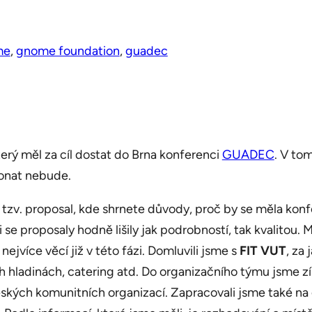
me
, 
gnome foundation
, 
guadec
erý měl za cíl dostat do Brna konferenci
GUADEC
. V to
onat nebude.
zv. proposal, kde shrnete důvody, proč by se měla konf
se proposaly hodně lišily jak podrobností, tak kvalitou. 
nejvíce věcí již v této fázi. Domluvili jsme s
FIT VUT
, za
h hladinách, catering atd. Do organizačního týmu jsme zí
českých komunitních organizací. Zapracovali jsme také 