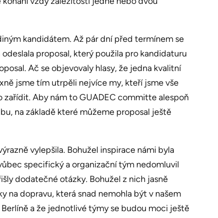
ě konání vždy záležitostí jedné nebo dvou
ediným kandidátem. Až pár dní před termínem se
 odeslala proposal, který použila pro kandidaturu
posal. Ač se objevovaly hlasy, že jedna kvalitní
xně jsme tím utrpěli nejvíce my, kteří jsme vše
toho zařídit. Aby nám to GUADEC committe alespoň
bu, na základě které můžeme proposal ještě
výrazně vylepšila. Bohužel inspirace námi byla
l vůbec specifický a organizační tým nedomluvil
išly dodatečné otázky. Bohužel z nich jasně
ázky na dopravu, která snad nemohla být v našem
Berlíně a že jednotlivé týmy se budou moci ještě