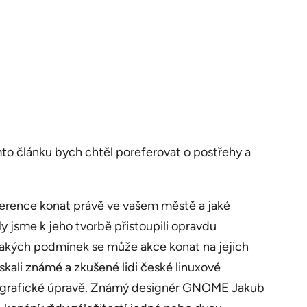
mto článku bych chtěl poreferovat o postřehy a
erence konat právě ve vašem městě a jaké
My jsme k jeho tvorbě přistoupili opravdu
 jakých podmínek se může akce konat na jejich
skali známé a zkušené lidi české linuxové
na grafické úpravě. Známý designér GNOME Jakub