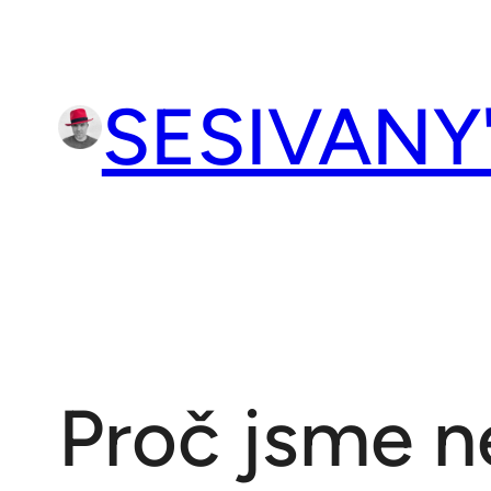
Přeskočit
na
obsah
SESIVANY
Proč jsme 