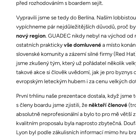
před rozhodováním s boardem sejít.
Vypravili jsme se tedy do Berlína. Naším lobbisto
vypíchneme pár nejdůležitějších důvodů, proč by 
nový region
. GUADEC nikdy nebyl na východ od n
ostatních prakticky
vše domluvené
a místo konán
slovenské komunity a zázemí silné firmy (Red Hat
jsme zkušený tým, který už pořádatel několik velk
takové akce si člověk uvědomí, jak je pro byznys o
evropským leteckým hubem i za cenu velkých dotací
První trhlinu naše prezentace dostala, když jsme 
s členy boardu jsme zjistili, že
někteří členové
(tr
absolutně neprofesionální a bylo to pro mě větší 
kvalitním proposalu byla naprosto zbytečná. Doufal 
Lyon byl podle zákulisních informací mimo hru brz