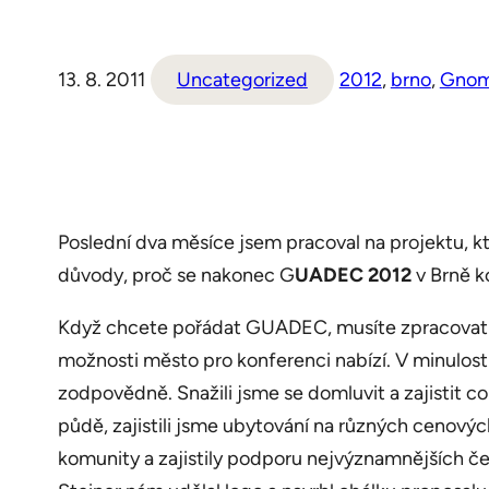
13. 8. 2011
Uncategorized
2012
, 
brno
, 
Gno
Poslední dva měsíce jsem pracoval na projektu, kt
důvody, proč se nakonec G
UADEC 2012
v Brně k
Když chcete pořádat GUADEC, musíte zpracovat t
možnosti město pro konferenci nabízí. V minulosti 
zodpovědně. Snažili jsme se domluvit a zajistit co 
půdě, zajistili jsme ubytování na různých cenovýc
komunity a zajistily podporu nejvýznamnějších 