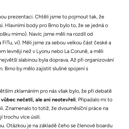
nou prezentaci. Chtěli jsme to pojmout tak, že
 Hlavními body pro Brno bylo to, že se jedná o
šku mimo). Navíc jsme měli na rozdíl od
 FITu, ví). Měli jsme za sebou velkou část české a
m levněji než v Lyonu nebo La Coruně, a měli
ejvětší slabinou byla doprava. Až při organizování
 Brno by mělo zajistit slušné spojení s
větším zklamáním pro nás však bylo, že při debatě
vůbec nečetli, ale ani neotevřeli
. Připadalo mi to
li. Znamenalo to totiž, že dvouměsíční práce na
 trochu více úsilí.
nou. Otázkou je na základě čeho se členové boardu