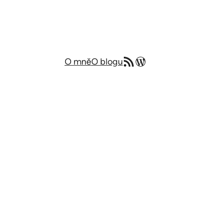
RSS zdroj
Můj blog v angličtině
O mně
O blogu