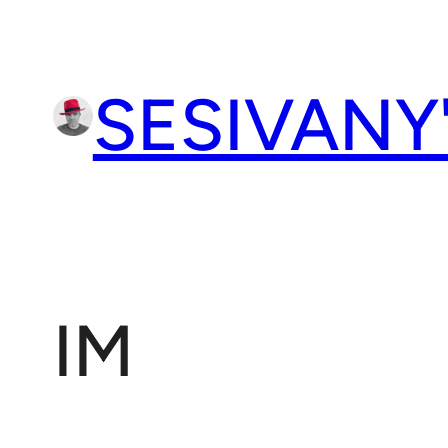
Přeskočit
na
obsah
SESIVANY
IM