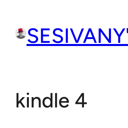
Přeskočit
na
obsah
SESIVANY
kindle 4