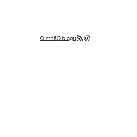
RSS zdroj
Můj blog v angličtině
O mně
O blogu