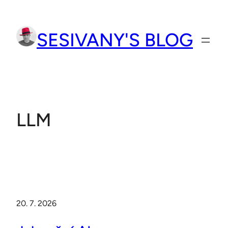
Přeskočit
na
SESIVANY'S BLOG
obsah
LLM
20. 7. 2026