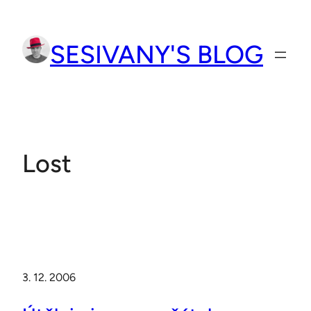
Přeskočit
na
SESIVANY'S BLOG
obsah
Lost
3. 12. 2006