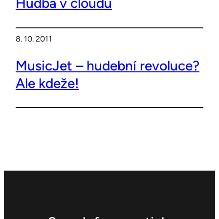
Hudba v cloudu
8. 10. 2011
MusicJet – hudební revoluce?
Ale kdeže!