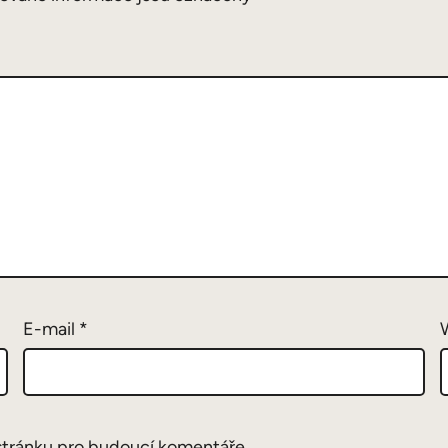
E-mail
*
stránku pro budoucí komentáře.