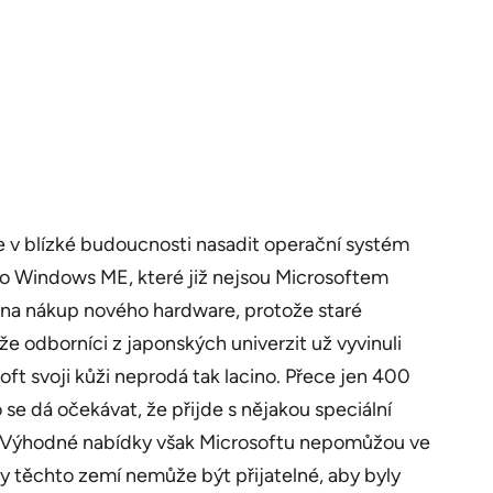
e v blízké budoucnosti nasadit operační systém
ebo Windows ME, které již nejsou Microsoftem
 na nákup nového hardware, protože staré
e odborníci z japonských univerzit už vyvinuli
t svoji kůži neprodá tak lacino. Přece jen 400
se dá očekávat, že přijde s nějakou speciální
lá. Výhodné nabídky však Microsoftu nepomůžou ve
my těchto zemí nemůže být přijatelné, aby byly