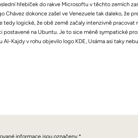
oslední hřebíček do rakve Microsoftu v těchto zemích za
o Chávez dokonce zašel ve Venezuele tak daleko, že pr
Je tedy logické, že obě země začaly intenzivně pracovat
ibuci postavené na Ubuntu. Je to sice méně sympatické pro
eu Al-Kajdy v rohu objevilo logo KDE, Usáma asi taky n
ované informace jsou označeny
*