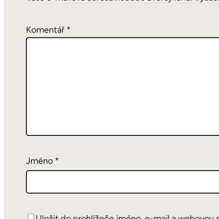
Komentář
*
Jméno
*
Uložit do prohlížeče jméno, e-mail a webovou 