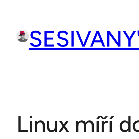
Přeskočit
na
obsah
SESIVANY
Linux míří d