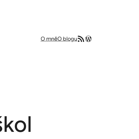
RSS zdroj
Můj blog v angličtině
O mně
O blogu
škol