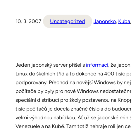
10. 3. 2007
Uncategorized
Japonsko
, 
Kuba
Jeden japonský server přišel s
informací
, že japo
Linux do školních tříd a to dokonce na 400 tisíc
podporovány. Přechod na novější Windows by neje
počítače by byly pro nové Windows nedostatečné. Ž
speciální distribuci pro školy postavenou na Kno
tisíc počítačů je docela značné číslo a do budouc
velmi výhodnou nabídkou. Ať už se japonské mini
Venezuele a na Kubě. Tam totiž nehraje roli jen c