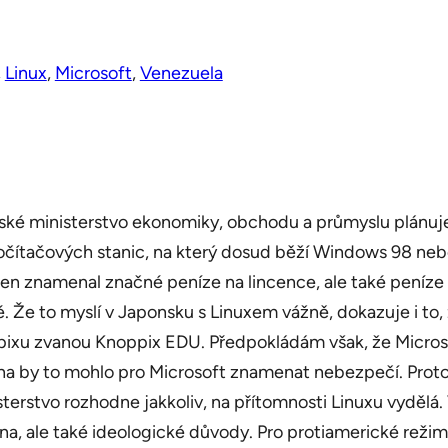
, 
Linux
, 
Microsoft
, 
Venezuela
nské ministerstvo ekonomiky, obchodu a průmyslu plánuj
 počítačových stanic, na který dosud běží Windows 98 n
n znamenal značné peníze na lincence, ale také peníze
e to myslí v Japonsku s Linuxem vážně, dokazuje i to, ž
ppixu zvanou Knoppix EDU. Předpokládám však, že Microsof
na by to mohlo pro Microsoft znamenat nebezpečí. Proto 
sterstvo rozhodne jakkoliv, na přítomnosti Linuxu vydě
ena, ale také ideologické důvody. Pro protiamerické reži