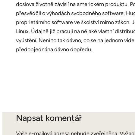
doslova životně závislí na americkém produktu. P
přesvědčil o výhodách svobodného software. Hug
proprietárního software ve školství mimo zákon. 
Linux. Údajně již pracují na nějaké vlastní distr
vyústění. Není to tak dávno, co se na jednom vid
předobjednána dávno dopředu.
Napsat komentář
Vaše e-mailová adresa nebude zveřejněna.
Vyžad