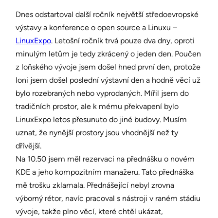
Dnes odstartoval další ročník největší středoevropské
výstavy a konference o open source a Linuxu –
LinuxExpo
. Letošní ročník trvá pouze dva dny, oproti
minulým letům je tedy zkrácený o jeden den. Poučen
z loňského vývoje jsem došel hned první den, protože
loni jsem došel poslední výstavní den a hodně věcí už
bylo rozebraných nebo vyprodaných. Mířil jsem do
tradičních prostor, ale k mému překvapení bylo
LinuxExpo letos přesunuto do jiné budovy. Musím
uznat, že nynější prostory jsou vhodnější než ty
dřívější.
Na 10.50 jsem měl rezervaci na přednášku o novém
KDE a jeho kompozitním manažeru. Tato přednáška
mě trošku zklamala. Přednášející nebyl zrovna
výborný rétor, navíc pracoval s nástroji v raném stádiu
vývoje, takže plno věcí, které chtěl ukázat,