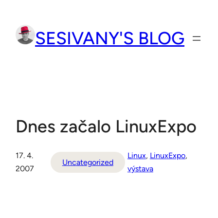
Přeskočit
na
SESIVANY'S BLOG
obsah
Dnes začalo LinuxExpo
17. 4.
Linux
, 
LinuxExpo
, 
Uncategorized
2007
výstava