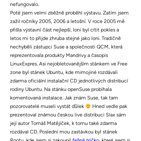
nefungovalo.
Poté jsem velmi zběžně proběhl výstavu. Zatím jsem
zažil ročníky 2005, 2006 a letošní. V roce 2005 mě
přišla výstavní část nejlepší, loni byl cítit pokles a
letos mi to přijde zhruba stejné jako loni. Tradičně
nechyběli zástupci Suse a společnosti QCM, která
reprezentovala produkty Mandrivy a časopis
LinuxExpres. Asi nejobletovanějším stánkem ve Free
zone byl stánek Ubuntu, kde mimojiné rozdávali
zdarma oficiální instalační CD jednotlivých distribucí
rodiny Ubuntu. Na stánku openSuse probíhala
komentovaná instalace. Jak znám Suse, tak tam
pozorovatelé museli vystát ďůlek
Hned vedle pak
prezentoval známou českou live distribuci Slax sám
její autor Tomáš Matějíček, k tomu také zdarma
rozdával CD. Poslední mou zastávkou byl stánek
Rootu, kde jsem si zakoupil
fešné tričko
, které jsem si