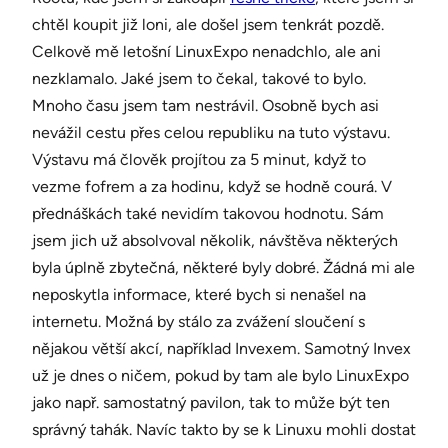
chtěl koupit již loni, ale došel jsem tenkrát pozdě.
Celkově mě letošní LinuxExpo nenadchlo, ale ani
nezklamalo. Jaké jsem to čekal, takové to bylo.
Mnoho času jsem tam nestrávil. Osobně bych asi
nevážil cestu přes celou republiku na tuto výstavu.
Výstavu má člověk projítou za 5 minut, když to
vezme fofrem a za hodinu, když se hodně courá. V
přednáškách také nevidím takovou hodnotu. Sám
jsem jich už absolvoval několik, návštěva některých
byla úplně zbytečná, některé byly dobré. Žádná mi ale
neposkytla informace, které bych si nenašel na
internetu. Možná by stálo za zvážení sloučení s
nějakou větší akcí, například Invexem. Samotný Invex
už je dnes o ničem, pokud by tam ale bylo LinuxExpo
jako např. samostatný pavilon, tak to může být ten
správný tahák. Navíc takto by se k Linuxu mohli dostat