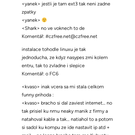
<yanek> jestli je tam ext3 tak neni zadne
zpatky
<yanek>
<Shark> no ve voknech to de
Komentář: #czfree.net@czfree.net
instalace tohodle linuxu je tak
jednoducha, ze kdyz nasypes zrni kolem
entru, tak to zvladne i slepice
Komentář: o FC6
<kvaso> inak vcera sa mi stala celkom
funny prihoda :
<kvaso> bracho si dal zaviest internet… no
tak prisiel ku nmu neaky manik z firmy a
natahoval kable a tak… natiahol to a potom
si sadol ku kompu ze ide nastavit ip atd +