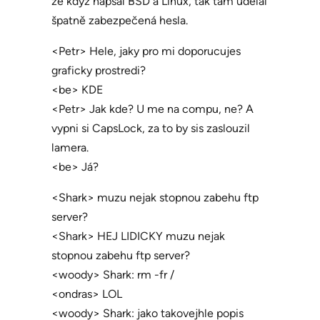
že když napsal BSD a Linux, tak tam udělal
špatně zabezpečená hesla.
<Petr> Hele, jaky pro mi doporucujes
graficky prostredi?
<be> KDE
<Petr> Jak kde? U me na compu, ne? A
vypni si CapsLock, za to by sis zaslouzil
lamera.
<be> Já?
<Shark> muzu nejak stopnou zabehu ftp
server?
<Shark> HEJ LIDICKY muzu nejak
stopnou zabehu ftp server?
<woody> Shark: rm -fr /
<ondras> LOL
<woody> Shark: jako takovejhle popis