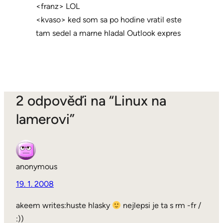
<franz> LOL
<kvaso> ked som sa po hodine vratil este
tam sedel a marne hladal Outlook expres
2 odpověďi na “Linux na
lamerovi”
anonymous
19. 1. 2008
akeem writes:huste hlasky
nejlepsi je ta s rm -fr /
:))