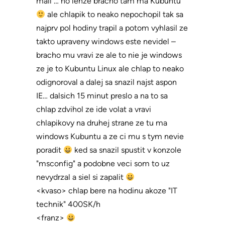
mail … no lenze bracho tam ma Kubuntu
ale chlapik to neako nepochopil tak sa
najprv pol hodiny trapil a potom vyhlasil ze
takto upraveny windows este nevidel –
bracho mu vravi ze ale to nie je windows
ze je to Kubuntu Linux ale chlap to neako
odignoroval a dalej sa snazil najst aspon
IE… dalsich 15 minut preslo a na to sa
chlap zdvihol ze ide volat a vravi
chlapikovy na druhej strane ze tu ma
windows Kubuntu a ze ci mu s tym nevie
poradit
ked sa snazil spustit v konzole
"msconfig" a podobne veci som to uz
nevydrzal a siel si zapalit
<kvaso> chlap bere na hodinu akoze "IT
technik" 400SK/h
<franz>