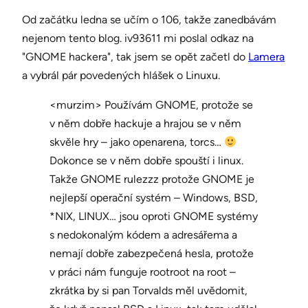
Od začátku ledna se učím o 106, takže zanedbávám
nejenom tento blog. iv93611 mi poslal odkaz na
"GNOME hackera", tak jsem se opět začetl do
Lamera
a vybrál pár povedených hlášek o Linuxu.
<murzim> Používám GNOME, protože se
v něm dobře hackuje a hrajou se v něm
skvěle hry – jako openarena, torcs…
Dokonce se v něm dobře spouští i linux.
Takže GNOME rulezzz protože GNOME je
nejlepší operační systém – Windows, BSD,
*NIX, LINUX… jsou oproti GNOME systémy
s nedokonalým kódem a adresářema a
nemají dobře zabezpečená hesla, protože
v práci nám funguje rootroot na root –
zkrátka by si pan Torvalds měl uvědomit,