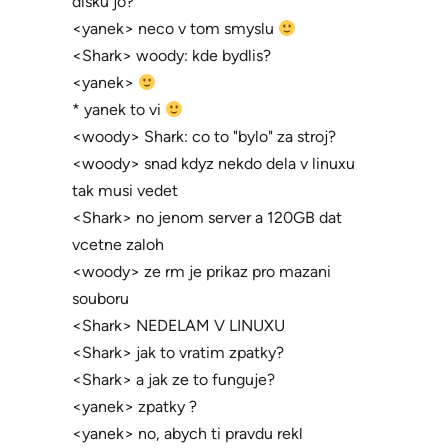
disku jo?
<yanek> neco v tom smyslu
<Shark> woody: kde bydlis?
<yanek>
* yanek to vi
<woody> Shark: co to "bylo" za stroj?
<woody> snad kdyz nekdo dela v linuxu
tak musi vedet
<Shark> no jenom server a 120GB dat
vcetne zaloh
<woody> ze rm je prikaz pro mazani
souboru
<Shark> NEDELAM V LINUXU
<Shark> jak to vratim zpatky?
<Shark> a jak ze to funguje?
<yanek> zpatky ?
<yanek> no, abych ti pravdu rekl