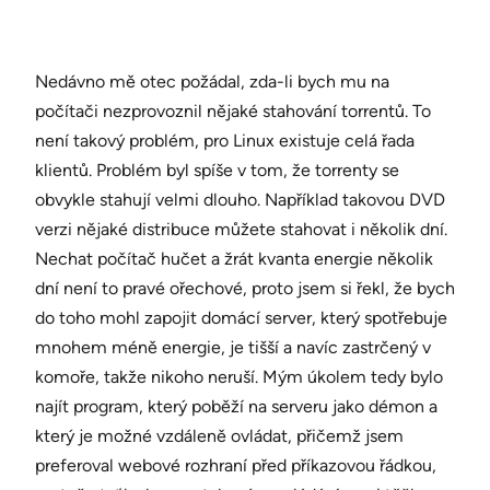
Nedávno mě otec požádal, zda-li bych mu na
počítači nezprovoznil nějaké stahování torrentů. To
není takový problém, pro Linux existuje celá řada
klientů. Problém byl spíše v tom, že torrenty se
obvykle stahují velmi dlouho. Například takovou DVD
verzi nějaké distribuce můžete stahovat i několik dní.
Nechat počítač hučet a žrát kvanta energie několik
dní není to pravé ořechové, proto jsem si řekl, že bych
do toho mohl zapojit domácí server, který spotřebuje
mnohem méně energie, je tišší a navíc zastrčený v
komoře, takže nikoho neruší. Mým úkolem tedy bylo
najít program, který poběží na serveru jako démon a
který je možné vzdáleně ovládat, přičemž jsem
preferoval webové rozhraní před příkazovou řádkou,