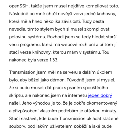
openSSH, takže jsem musel nejdříve kompilovat toto.
Následně po mně chtěl novější verzi jedné knihovny,
která měla hned několika závislostí. Tudy cesta
nevedla, tímto stylem bych si musel zkompilovat
polovinu systému. Rozhodl jsem se tedy hledat starší
verzi programu, která má webové rozhraní a přitom jí
stačí verze knihovny, kterou mám v systému. Tou
nakonec byla verze 1.33.
Transmission jsem měl na serveru a dalším úkolem
bylo, aby běžel jako démon. Původně jsem si myslel,
že si budu muset dát práci s psaním spouštěcího
skriptu, ale nakonec jsem na internetu
jeden dobrý
našel. Jeho výhodou je to, že je dobře okomentovaný
a přizpůsobení vlastním potřebám je otázkou minuty.
Stačí nastavit, kde bude Transmission ukládat stažené
soubory, pod jakým uživatelem poběží a jaké bude