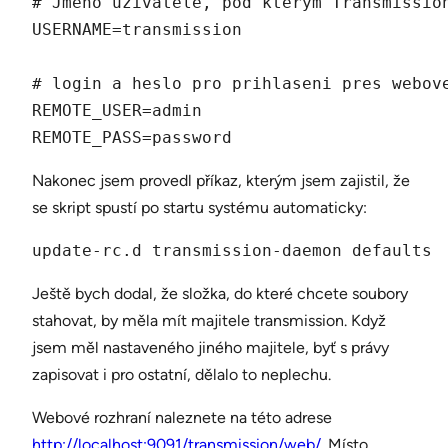
# Jmeno uzivatele, pod kterym Transmission
USERNAME=transmission

# login a heslo pro prihlaseni pres webove
REMOTE_USER=admin

REMOTE_PASS=password
Nakonec jsem provedl příkaz, kterým jsem zajistil, že
se skript spustí po startu systému automaticky:
update-rc.d transmission-daemon defaults
Ještě bych dodal, že složka, do které chcete soubory
stahovat, by měla mít majitele transmission. Když
jsem měl nastaveného jiného majitele, byť s právy
zapisovat i pro ostatní, dělalo to neplechu.
Webové rozhraní naleznete na této adrese
http://localhost:9091/transmission/web/
. Místo