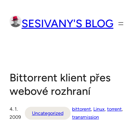
Přeskočit
na
SESIVANY'S BLOG
obsah
Bittorrent klient přes
webové rozhraní
4. 1.
bittorent
, 
Linux
, 
torrent
, 
Uncategorized
2009
transmission