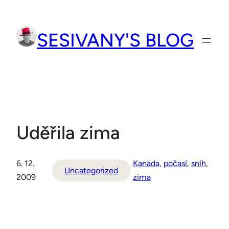
Přeskočit
na
SESIVANY'S BLOG
obsah
Uděřila zima
6. 12.
Kanada
, 
počasí
, 
sníh
, 
Uncategorized
2009
zima