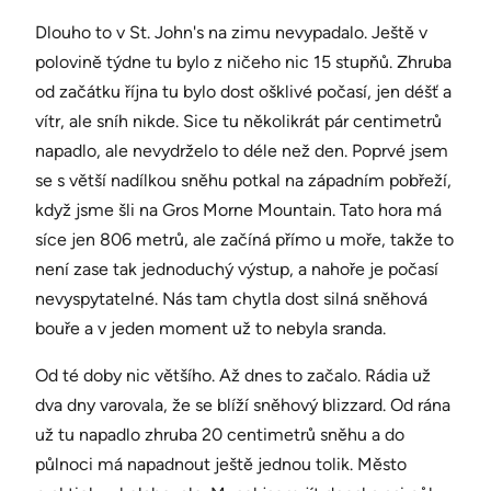
Dlouho to v St. John's na zimu nevypadalo. Ještě v
polovině týdne tu bylo z ničeho nic 15 stupňů. Zhruba
od začátku října tu bylo dost ošklivé počasí, jen déšť a
vítr, ale sníh nikde. Sice tu několikrát pár centimetrů
napadlo, ale nevydrželo to déle než den. Poprvé jsem
se s větší nadílkou sněhu potkal na západním pobřeží,
když jsme šli na Gros Morne Mountain. Tato hora má
síce jen 806 metrů, ale začíná přímo u moře, takže to
není zase tak jednoduchý výstup, a nahoře je počasí
nevyspytatelné. Nás tam chytla dost silná sněhová
bouře a v jeden moment už to nebyla sranda.
Od té doby nic většího. Až dnes to začalo. Rádia už
dva dny varovala, že se blíží sněhový blizzard. Od rána
už tu napadlo zhruba 20 centimetrů sněhu a do
půlnoci má napadnout ještě jednou tolik. Město