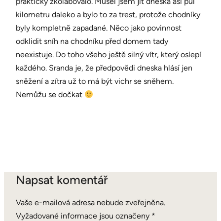
prakticky zkolabovalo. Musel jsem jít dneska asi půl
kilometru daleko a bylo to za trest, protože chodníky
byly kompletně zapadané. Něco jako povinnost
odklidit sníh na chodníku před domem tady
neexistuje. Do toho všeho ještě silný vítr, který oslepí
každého. Sranda je, že předpovědi dneska hlásí jen
sněžení a zítra už to má být vichr se sněhem.
Nemůžu se dočkat
Napsat komentář
Vaše e-mailová adresa nebude zveřejněna.
Vyžadované informace jsou označeny
*