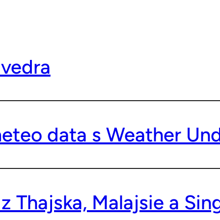
 vedra
meteo data s Weather Un
z Thajska, Malajsie a Si