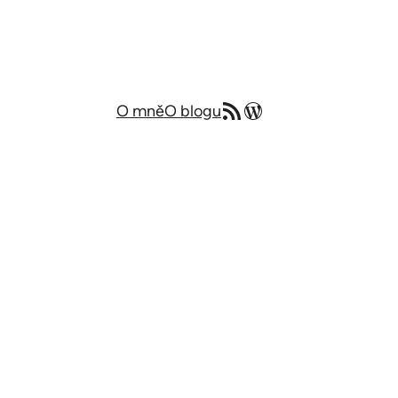
RSS zdroj
Můj blog v angličtině
O mně
O blogu