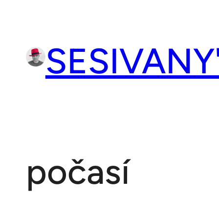
Přeskočit
na
obsah
SESIVANY
počasí