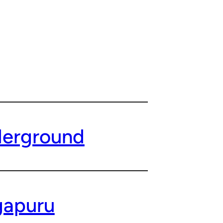
derground
ngapuru