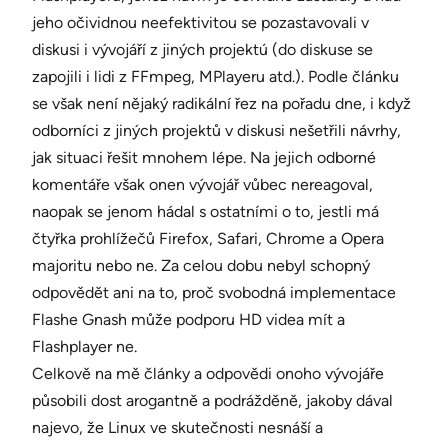
jeho očividnou neefektivitou se pozastavovali v
diskusi i vývojáří z jiných projektú (do diskuse se
zapojili i lidi z FFmpeg, MPlayeru atd.). Podle článku
se však není nějaký radikální řez na pořadu dne, i když
odborníci z jiných projektů v diskusi nešetřili návrhy,
jak situaci řešit mnohem lépe. Na jejich odborné
komentáře však onen vývojář vůbec nereagoval,
naopak se jenom hádal s ostatními o to, jestli má
čtyřka prohlížečů Firefox, Safari, Chrome a Opera
majoritu nebo ne. Za celou dobu nebyl schopný
odpovědět ani na to, proč svobodná implementace
Flashe Gnash může podporu HD videa mít a
Flashplayer ne.
Celkově na mě články a odpovědi onoho vývojáře
působili dost arogantně a podrážděně, jakoby dával
najevo, že Linux ve skutečnosti nesnáší a