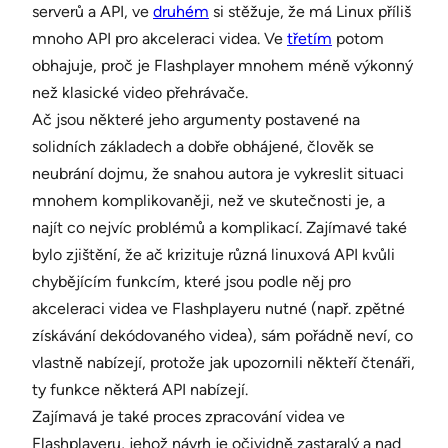
serverů a API, ve
druhém
si stěžuje, že má Linux příliš
mnoho API pro akceleraci videa. Ve
třetím
potom
obhajuje, proč je Flashplayer mnohem méně výkonný
než klasické video přehrávače.
Ač jsou některé jeho argumenty postavené na
solidních základech a dobře obhájené, člověk se
neubrání dojmu, že snahou autora je vykreslit situaci
mnohem komplikovaněji, než ve skutečnosti je, a
najít co nejvíc problémů a komplikací. Zajímavé také
bylo zjištění, že ač krizituje různá linuxová API kvůli
chybějícím funkcím, které jsou podle něj pro
akceleraci videa ve Flashplayeru nutné (např. zpětné
získávání dekódovaného videa), sám pořádně neví, co
vlastně nabízejí, protože jak upozornili někteří čtenáři,
ty funkce některá API nabízejí.
Zajímavá je také proces zpracování videa ve
Flashplayeru, jehož návrh je očividně zastaralý a nad