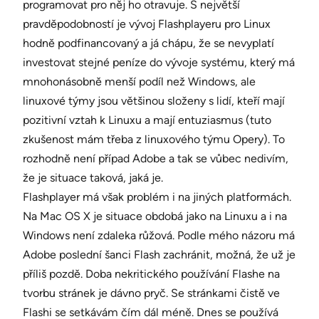
programovat pro něj ho otravuje. S největší
pravděpodobností je vývoj Flashplayeru pro Linux
hodně podfinancovaný a já chápu, že se nevyplatí
investovat stejné peníze do vývoje systému, který má
mnohonásobně menší podíl než Windows, ale
linuxové týmy jsou většinou složeny s lidí, kteří mají
pozitivní vztah k Linuxu a mají entuziasmus (tuto
zkušenost mám třeba z linuxového týmu Opery). To
rozhodně není případ Adobe a tak se vůbec nedivím,
že je situace taková, jaká je.
Flashplayer má však problém i na jiných platformách.
Na Mac OS X je situace obdobá jako na Linuxu a i na
Windows není zdaleka růžová. Podle mého názoru má
Adobe poslední šanci Flash zachránit, možná, že už je
příliš pozdě. Doba nekritického používání Flashe na
tvorbu stránek je dávno pryč. Se stránkami čistě ve
Flashi se setkávám čím dál méně. Dnes se používá