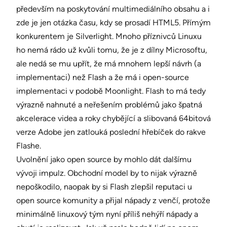
především na poskytování multimediálního obsahu a i
zde je jen otázka času, kdy se prosadí HTML5. Přímým
konkurentem je Silverlight. Mnoho příznivců Linuxu
ho nemá rádo už kvůli tomu, že je z dílny Microsoftu,
ale nedá se mu upřít, že má mnohem lepší návrh (a
implementaci) než Flash a že má i open-source
implementaci v podobě Moonlight. Flash to má tedy
výrazně nahnuté a neřešením problémů jako špatná
akcelerace videa a roky chybějící a slibovaná 64bitová
verze Adobe jen zatlouká poslední hřebíček do rakve
Flashe.
Uvolnění jako open source by mohlo dát dalšímu
vývoji impulz. Obchodní model by to nijak výrazně
nepoškodilo, naopak by si Flash zlepšil reputaci u
open source komunity a přijal nápady z venčí, protože
minimálně linuxový tým nyní příliš nehýří nápady a