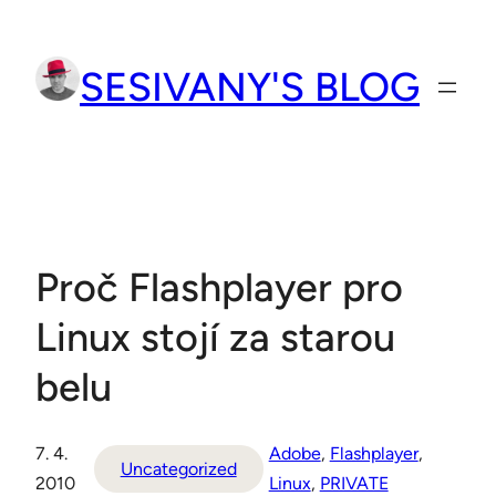
Přeskočit
na
SESIVANY'S BLOG
obsah
Proč Flashplayer pro
Linux stojí za starou
belu
7. 4.
Adobe
, 
Flashplayer
, 
Uncategorized
2010
Linux
, 
PRIVATE