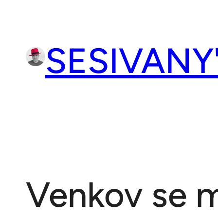
Přeskočit
na
obsah
SESIVANY
Venkov se 