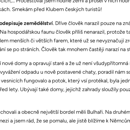
pcích,… Procestoval jsem hodně zemí a prošel v nich hodn
ezkách. Smekám před Klubem českých turistů!
podepisuje zemědělství
. Dříve člověk narazil pouze na 
 Na hospodářskou faunu člověk příliš nenarazil, protože t
olem menších či větších farem, které už se nevyznačují 
í se po stráních. Člověk tak mnohem častěji narazí na stá
aví nové domy a opravují staré a že už není všudypřítomná 
šili vyvážení odpadu u nově postavené chaty, poradil nám
esnicích fungovalo a potok, který vsí protékal, byla jedn
před lety. Ubývají také domy, jejichž zahrady sloužily pou
ře chovali a obecně největší bordel měli Bulhaři. Na druh
ezi a jsem rád, že se pomalu, ale jistě blížíme k Němců