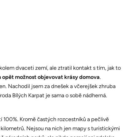
lem dvaceti zemí, ale ztratil kontakt s tím, jak to
opět možnost objevovat krásy domova
.
ven. Nachodil jsem za dnešek a včerejšek zhruba
říroda Bílých Karpat je sama o sobě nádherná.
atí 100%. Kromě častých rozcestníků a pečlivě
kilometrů. Nejsou na nich jen mapy s turistickými