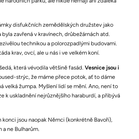
ě národních parků, ale nikde nemají ani zdaleka
známky disfukčních zemědělských družstev jako
a byla zavřená v kravínech, drůbežárnách atd.
zrezivělou technikou a polorozpadlými budovami.
da krav, ovcí, ale u nás i ve velkém koní.
šedá, která vévodila většině fasád.
Vesnice jsou i
 soused-strýc, že máme přece potok, ať to dáme
á velká žumpa. Myšlení lidí se mění. Ano, není to
ze k uskladnění nejrůznějšího haraburdí, a přibývá
ém konci jsou naopak Němci (konkrétně Bavoři),
m a ne Bulharům.