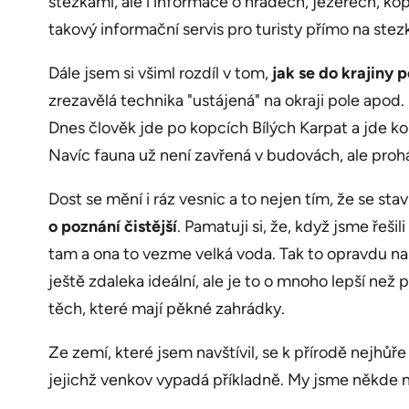
stezkami, ale i informace o hradech, jezerech, ko
takový informační servis pro turisty přímo na st
Dále jsem si všiml rozdíl v tom,
jak se do krajiny 
zrezavělá technika "ustájená" na okraji pole apod.
Dnes člověk jde po kopcích Bílých Karpat a jde k
Navíc fauna už není zavřená v budovách, ale prohán
Dost se mění i ráz vesnic a to nejen tím, že se st
o poznání čistější
. Pamatuji si, že, když jsme ře
tam a ona to vezme velká voda. Tak to opravdu na v
ještě zdaleka ideální, ale je to o mnoho lepší než 
těch, které mají pěkné zahrádky.
Ze zemí, které jsem navštívil, se k přírodě nejhů
jejichž venkov vypadá příkladně. My jsme někde m