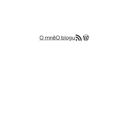
RSS zdroj
Můj blog v angličtině
O mně
O blogu