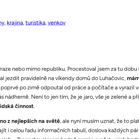
my
, 
krajina
, 
turistika
, 
venkov
raze nebo mimo republiku. Procestoval jsem za tu dobu ko
čal jezdit pravidelně na víkendy domů do Luhačovic,
mám 
 poprvé po zimě odpoutal od práce a počítače a vyrazil 
s nádherně. Není to jen tím, že je jaro, vše je zelené a p
lidská činnost
.
no z nejlepších na světě
, ale nyní musím uznat, že to pl
t i celou řadu informačních tabulí, doslova každých pár 