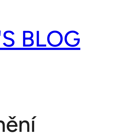
'S BLOG
mění