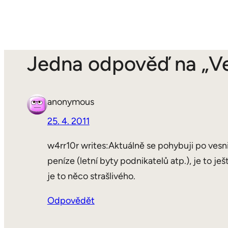
Jedna odpověď na „V
anonymous
25. 4. 2011
w4rr10r writes:Aktuálně se pohybuji po vesni
peníze (letní byty podnikatelů atp.), je to 
je to něco strašlivého.
Odpovědět