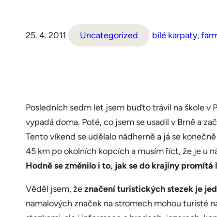
25. 4. 2011
Uncategorized
bílé karpaty
, 
far
Posledních sedm let jsem buďto trávil na škole v P
vypadá doma. Poté, co jsem se usadil v Brně a za
Tento víkend se udělalo nádherně a já se konečně
45 km po okolních kopcích a musím říct, že je u ná
Hodně se změnilo i to, jak se do krajiny promítá 
Věděl jsem, že
značení turistických stezek je jed
namalových značek na stromech mohou turisté nají