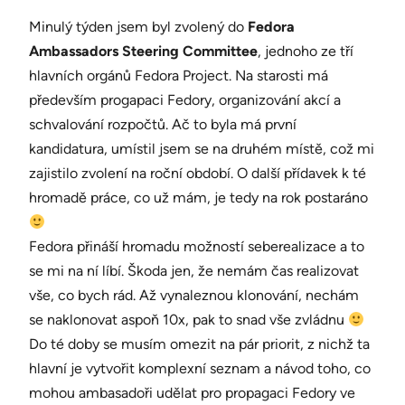
Minulý týden jsem byl zvolený do
Fedora
Ambassadors Steering Committee
, jednoho ze tří
hlavních orgánů Fedora Project. Na starosti má
především progapaci Fedory, organizování akcí a
schvalování rozpočtů. Ač to byla má první
kandidatura, umístil jsem se na druhém místě, což mi
zajistilo zvolení na roční období. O další přídavek k té
hromadě práce, co už mám, je tedy na rok postaráno
Fedora přináší hromadu možností seberealizace a to
se mi na ní líbí. Škoda jen, že nemám čas realizovat
vše, co bych rád. Až vynaleznou klonování, nechám
se naklonovat aspoň 10x, pak to snad vše zvládnu
Do té doby se musím omezit na pár priorit, z nichž ta
hlavní je vytvořit komplexní seznam a návod toho, co
mohou ambasadoři udělat pro propagaci Fedory ve