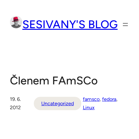
Přeskočit
na
SESIVANY'S BLOG
obsah
Členem FAmSCo
19. 6.
famsco
, 
fedora
, 
Uncategorized
2012
Linux