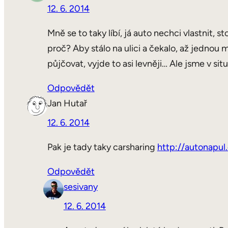
12. 6. 2014
Mně se to taky líbí, já auto nechci vlastnit, s
proč? Aby stálo na ulici a čekalo, až jedn
půjčovat, vyjde to asi levněji… Ale jsme v si
Odpovědět
Jan Hutař
12. 6. 2014
Pak je tady taky carsharing
http://autonapul
Odpovědět
sesivany
12. 6. 2014