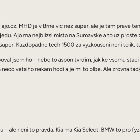
o ajo.cz. MHD je v Brne vic nez super, ale je tam prave te
jedu. Ajo ma nejblizsi misto na Sumavske a to uz proste z
 super. Kazdopadne tech 1500 za vyzkouseni neni tolik, t
oval jsem ho – nebo to aspon tvrdim, jak ke vsemu staci M
co vetsiho nekam hodi a je mi to blbe. Ale zrovna tady j
.
hu – ale neni to pravda. Kia ma Kia Select, BMW to pro fyz