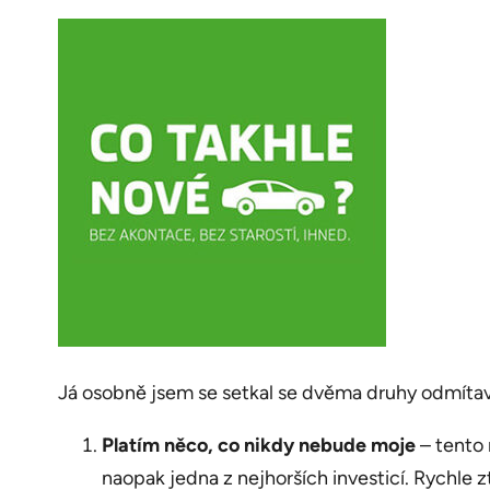
Já osobně jsem se setkal se dvěma druhy odmíta
Platím něco, co nikdy nebude moje
– tento 
naopak jedna z nejhorších investicí. Rychle z