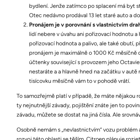
bydlení. Jenže zatímco po splacení má byt 
Otec nedávno prodával 13 let staré auto a do
Pronájem je v porovnání s vlastnictvím dra
lidí nebere v úvahu ani pořizovací hodnotu a 
pořizovací hodnota a palivo, ale také obutí, p
pronájem je maximálně o 1000 Kč měsíčně draž
účtenky související s provozem jeho Octavi
nestaráte a a hlavně hned na začátku v autě 
tisícovku měsíčně vám to v pohodě vrátí.
To samozřejmě platí v případě, že máte nějakou r
ty nejnutnější závady, pojištění znáte jen to povi
závadu, můžete se dostat na jiná čísla. Ale srovn
Osobně nemám s „nevlastnictvím“ vozu problém a
rozvoj této oblasti se těším. Citroen plánuje rozj