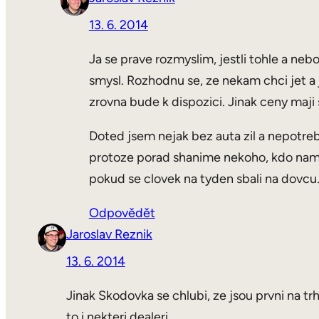
13. 6. 2014
Ja se prave rozmyslim, jestli tohle a neb
smysl. Rozhodnu se, ze nekam chci jet a 
zrovna bude k dispozici. Jinak ceny maji
Doted jsem nejak bez auta zil a nepotreb
protoze porad shanime nekoho, kdo nam ne
pokud se clovek na tyden sbali na dovcu
Odpovědět
Jaroslav Reznik
13. 6. 2014
Jinak Skodovka se chlubi, ze jsou prvni na tr
to i nekteri dealeri…