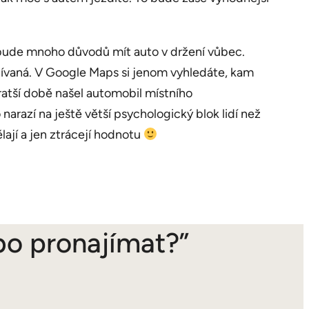
e bude mnoho důvodů mít auto v držení vůbec.
užívaná. V Google Maps si jenom vyhledáte, kam
ratší době našel automobil místního
arazí na ještě větší psychologický blok lidí než
lají a jen ztrácejí hodnotu
bo pronajímat?”