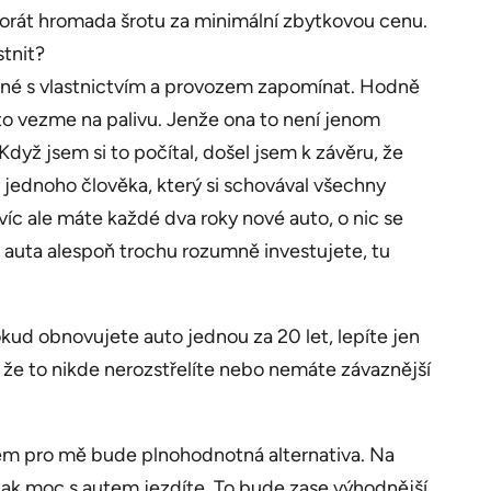
orát hromada šrotu za minimální zbytkovou cenu.
stnit?
jené s vlastnictvím a provozem zapomínat. Hodně
i to vezme na palivu. Jenže ona to není jenom
 Když jsem si to počítal, došel jsem k závěru, že
 jednoho člověka, který si schovával všechny
víc ale máte každé dva roky nové auto, o nic se
u auta alespoň trochu rozumně investujete, tu
ud obnovujete auto jednou za 20 let, lepíte jen
, že to nikde nerozstřelíte nebo nemáte závaznější
em pro mě bude plnohodnotná alternativa. Na
, jak moc s autem jezdíte. To bude zase výhodnější