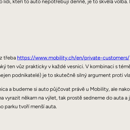
 lidi, kteří to auto nepotřebují denně, je to skvělá volba.
iz třeba
https://www.mobility.ch/en/private-customers/
ký ten vůz prakticky v každé vesnici. V kombinaci s tém
. nejen podnikatelé) je to skutečně silný argument proti vl
ca a budeme si auto půjčovat právě u Mobility, ale nako
vyrazit někam na výlet, tak prostě sedneme do auta a j
 parku tvoří menší auta.