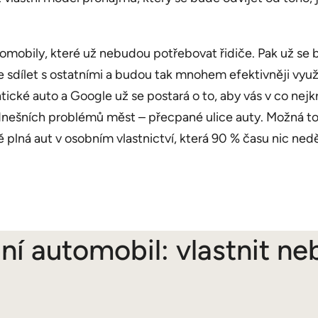
utomobily, které už nebudou potřebovat řidiče. Pak už s
 je sdílet s ostatními a budou tak mnohem efektivněji vy
ické auto a Google už se postará o to, aby vás v co nejk
 dnešních problémů měst – přecpané ulice auty. Možná to n
 plná aut v osobním vlastnictví, která 90 % času nic nedě
í automobil: vlastnit ne