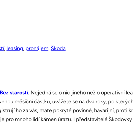
tí
, 
leasing
, 
pronájem
, 
Škoda
Bez starostí
. Nejedná se o nic jiného než o operativní le
venou měsíční částku, uvážete se na dva roky, po kterých
strují ho za vás, máte pokryté povinné, havarijní, proti k
o je pro mnoho lidí kámen úrazu. I představitelé Škodovky