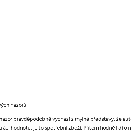
vých názorů:
názor pravděpodobně vychází z mylné představy, že auto
trácí hodnotu, je to spotřební zboží. Přitom hodně lidí o