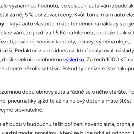
stále významnou hodnotu, po splacení auta vám zbude ak
stal za něj 5 % pořizovací ceny. Kvůli tomu mám auto vla
hý
– když auto vlastníte, máte tendenci na náklady s po
řekne vám, že jezdí za 1,5 Kč na kilometr, protože tolik s
řezutí, povinné, servisní kontroly, opravy, výměna oleje,…
ší. Redaktoři z auto.idnes.cz, kteří analyzovali náklady
e, došli k velmi podobnému
výsledku
. Za těch 1000 Kč na
neutopíte několik set tisíc. Pokud ty peníze místo nákup
ozumnou dobu obnovy auta a řádně se o něho staráte. Pok
nné, pneumatiky sjíždíte až na nulový detén a máte štěstí
ávejme srovnatelné.
 až budu v budoucnu řešit pořízení nového auta, pronáj
et vlastní model pronájmu, který se bude odvíjet od toho