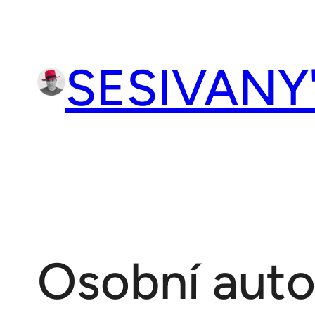
Přeskočit
na
obsah
SESIVANY
Osobní auto