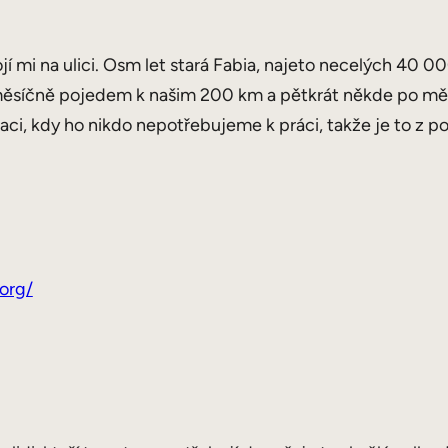
tojí mi na ulici. Osm let stará Fabia, najeto necelých 40 0
ou měsíčně pojedem k našim 200 km a pětkrát někde po mě
tuaci, kdy ho nikdo nepotřebujeme k práci, takže je to z p
.org/