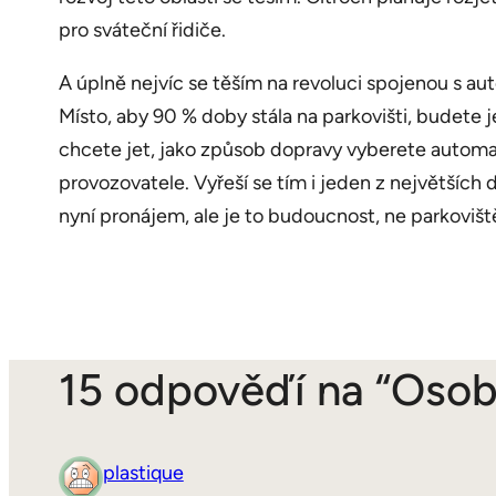
pro sváteční řidiče.
A úplně nejvíc se těším na revoluci spojenou s a
Místo, aby 90 % doby stála na parkovišti, budete
chcete jet, jako způsob dopravy vyberete automat
provozovatele. Vyřeší se tím i jeden z největších
nyní pronájem, ale je to budoucnost, ne parkoviště
15 odpověďí na “Osobn
plastique