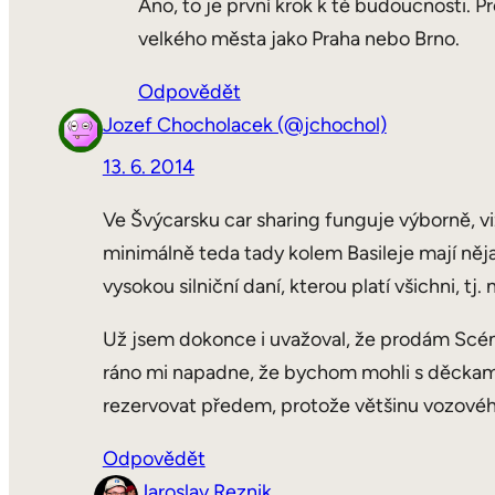
Ano, to je první krok k té budoucnosti. Pro
velkého města jako Praha nebo Brno.
Odpovědět
Jozef Chocholacek (@jchochol)
13. 6. 2014
Ve Švýcarsku car sharing funguje výborně, v
minimálně teda tady kolem Basileje mají něja
vysokou silniční daní, kterou platí všichni, tj
Už jsem dokonce i uvažoval, že prodám Scéni
ráno mi napadne, že bychom mohli s děckama 
rezervovat předem, protože většinu vozového
Odpovědět
Jaroslav Reznik