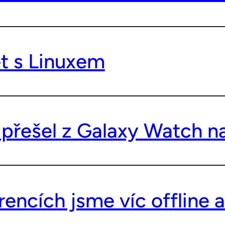
et s Linuxem
 přešel z Galaxy Watch n
encích jsme víc offline a