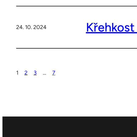
Křehkost 
24. 10. 2024
1
2
3
…
7