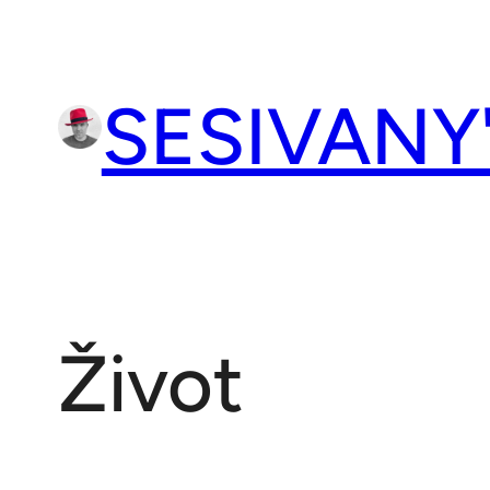
Přeskočit
na
obsah
SESIVANY
Život