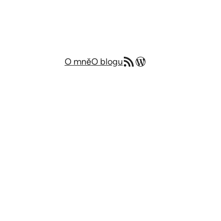
RSS zdroj
Můj blog v angličtině
O mně
O blogu