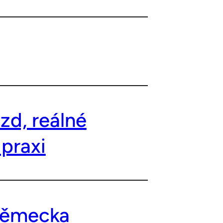
zd, reálné
 praxi
 Německa