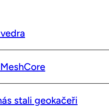
 vedra
 MeshCore
nás stali geokačeři