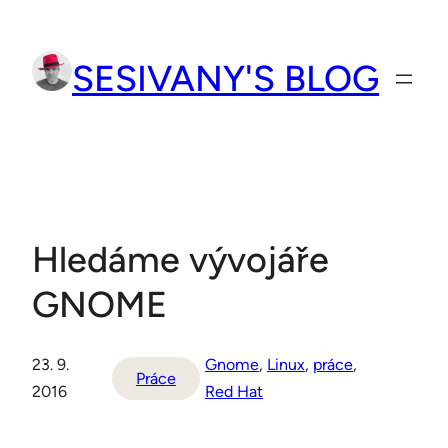
Přeskočit
na
SESIVANY'S BLOG
obsah
Hledáme vývojáře
GNOME
23. 9.
Gnome
, 
Linux
, 
práce
, 
Práce
2016
Red Hat