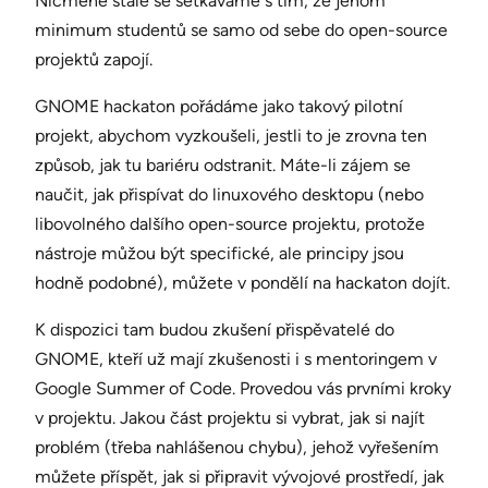
Nicméně stále se setkáváme s tím, že jenom
minimum studentů se samo od sebe do open-source
projektů zapojí.
GNOME hackaton pořádáme jako takový pilotní
projekt, abychom vyzkoušeli, jestli to je zrovna ten
způsob, jak tu bariéru odstranit. Máte-li zájem se
naučit, jak přispívat do linuxového desktopu (nebo
libovolného dalšího open-source projektu, protože
nástroje můžou být specifické, ale principy jsou
hodně podobné), můžete v pondělí na hackaton dojít.
K dispozici tam budou zkušení přispěvatelé do
GNOME, kteří už mají zkušenosti i s mentoringem v
Google Summer of Code. Provedou vás prvními kroky
v projektu. Jakou část projektu si vybrat, jak si najít
problém (třeba nahlášenou chybu), jehož vyřešením
můžete příspět, jak si připravit vývojové prostředí, jak