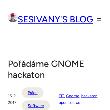
Přeskočit
na
SESIVANY'S BLOG
obsah
Pořádáme GNOME
hackaton
Práce
16. 2.
FIT
, 
Gnome
, 
hackaton
, 
2017
open source
Software