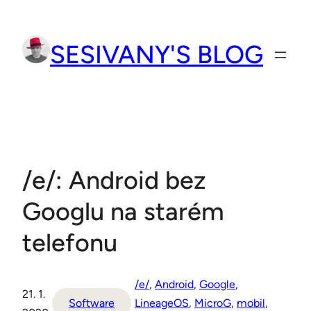
Přeskočit
na
SESIVANY'S BLOG
obsah
/e/: Android bez
Googlu na starém
telefonu
/e/
, 
Android
, 
Google
, 
21. 1.
Software
LineageOS
, 
MicroG
, 
mobil
, 