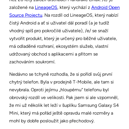
založené na
LineageOS
, který vychází z
Android Open
Source Projectu
. Na rozdíl od LineageOS, který nabízí
čistý Android a ať si uživatel dál poradí (a je tudíž
vhodný spíš pro pokročilé uživatele), /e/ se snaží
vytvořit produkt, který je určený pro běžné uživatele,
má odladěné rozhraní, ekosystém služeb, vlastní
udržovaný obchod s aplikacemi a přitom se
zachováním soukromí.
Nedávno se tchyně rozhodla, že si pořídí svůj první
chytrý telefon. Byla v prodejně T-Mobile, ale tam si
nevybrala. Oproti jejímu „hloupému“ telefonu byl
obrovský rozdíl ve velikosti. Pak jsem si ale vzpomněl,
že mi už několik let leží v šuplíku Samsung Galaxy S4
Mini, který má pořád ještě opravdu malé rozměry a
mohl by dobře posloužit jako přechodový.