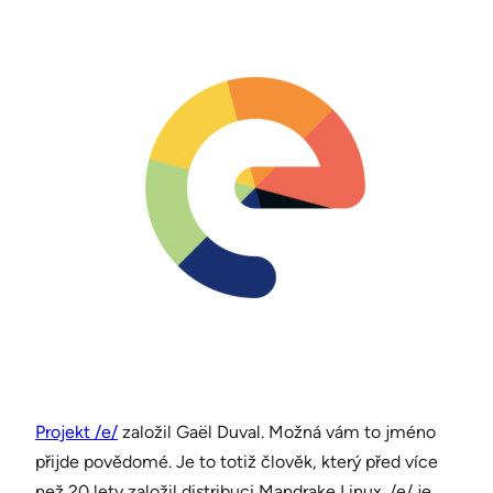
Projekt /e/
založil Gaël Duval. Možná vám to jméno
přijde povědomé. Je to totiž člověk, který před více
než 20 lety založil distribuci Mandrake Linux. /e/ je