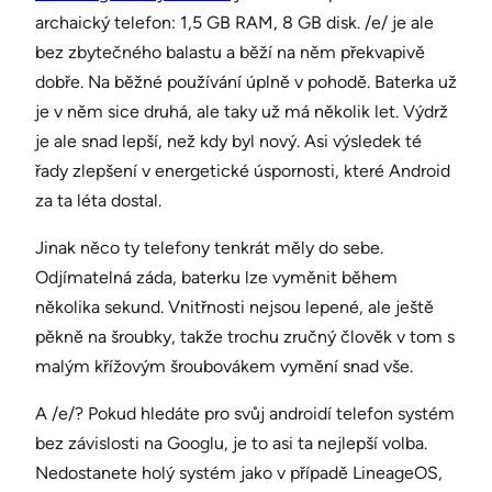
archaický telefon: 1,5 GB RAM, 8 GB disk. /e/ je ale
bez zbytečného balastu a běží na něm překvapivě
dobře. Na běžné používání úplně v pohodě. Baterka už
je v něm sice druhá, ale taky už má několik let. Výdrž
je ale snad lepší, než kdy byl nový. Asi výsledek té
řady zlepšení v energetické úspornosti, které Android
za ta léta dostal.
Jinak něco ty telefony tenkrát měly do sebe.
Odjímatelná záda, baterku lze vyměnit během
několika sekund. Vnitřnosti nejsou lepené, ale ještě
pěkně na šroubky, takže trochu zručný člověk v tom s
malým křížovým šroubovákem vymění snad vše.
A /e/? Pokud hledáte pro svůj androidí telefon systém
bez závislosti na Googlu, je to asi ta nejlepší volba.
Nedostanete holý systém jako v případě LineageOS,