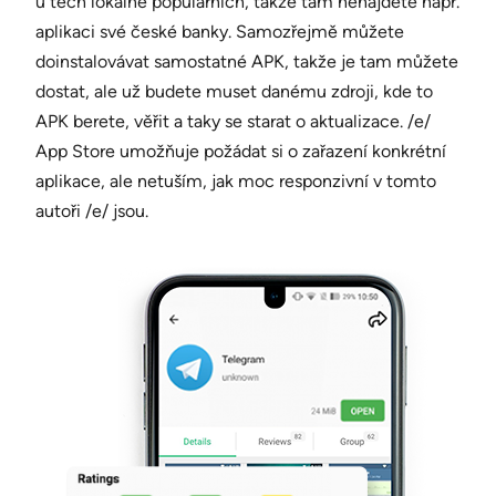
u těch lokálně populárních, takže tam nenajdete např.
aplikaci své české banky. Samozřejmě můžete
doinstalovávat samostatné APK, takže je tam můžete
dostat, ale už budete muset danému zdroji, kde to
APK berete, věřit a taky se starat o aktualizace. /e/
App Store umožňuje požádat si o zařazení konkrétní
aplikace, ale netuším, jak moc responzivní v tomto
autoři /e/ jsou.