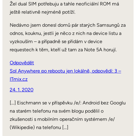
Žel dual SIM potřebuju a tahle neoficiální ROM má
ještě relativně nejméně potíží.
Nedávno jsem donesl domů pár starých Samsungů za
odnos, kouknu, jestli je něco z nich na device listu a
vyzkouším – a případně se přidám v device
requestech k těm, kteří už tam za Note 5A horují.
Odpovědět
Sql Anywhere po rebootu jen lokálně, odpovědí: 3 –
ITmix.cz
24. 1. 2020
[…] Eischmann se v příspěvku /e/: Android bez Googlu
na starém telefonu na svém blogu podělil o
zkušenosti s mobilním operačním systémem /e/
(Wikipedie) na telefonu […]