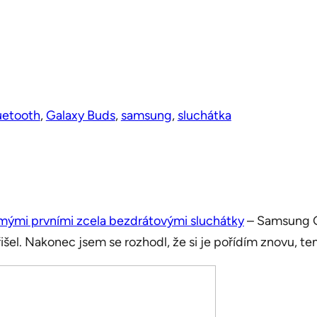
uetooth
, 
Galaxy Buds
, 
samsung
, 
sluchátka
 mými prvními zcela bezdrátovými sluchátky
– Samsung Ga
. Nakonec jsem se rozhodl, že si je pořídím znovu, ten