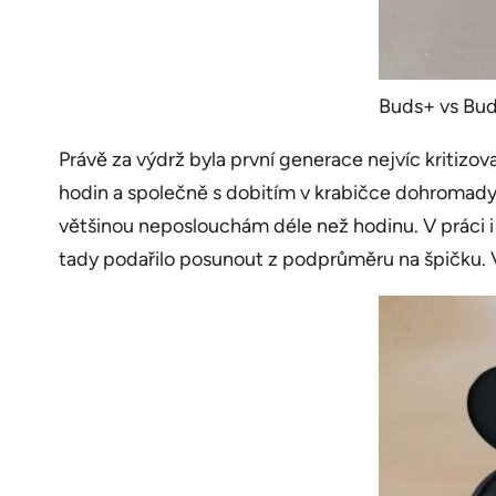
Buds+ vs Buds
Právě za výdrž byla první generace nejvíc kritizov
hodin a společně s dobitím v krabičce dohromady 2
většinou neposlouchám déle než hodinu. V práci i
tady podařilo posunout z podprůměru na špičku. Výr