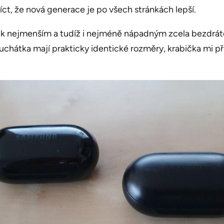
říct, že nová generace je po všech stránkách lepší.
tří k nejmenším a tudíž i nejméně nápadným zcela bezdrá
uchátka mají prakticky identické rozměry, krabička mi při