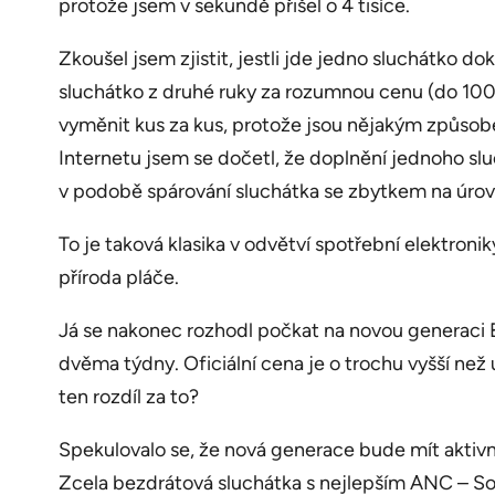
protože jsem v sekundě přišel o 4 tisíce.
Zkoušel jsem zjistit, jestli jde jedno sluchátko 
sluchátko z druhé ruky za rozumnou cenu (do 1000
vyměnit kus za kus, protože jsou nějakým způsob
Internetu jsem se dočetl, že doplnění jednoho slu
v podobě spárování sluchátka se zbytkem na úrov
To je taková klasika v odvětví spotřební elektronik
příroda pláče.
Já se nakonec rozhodl počkat na novou generaci 
dvěma týdny. Oficiální cena je o trochu vyšší než
ten rozdíl za to?
Spekulovalo se, že nová generace bude mít aktivn
Zcela bezdrátová sluchátka s nejlepším ANC – So