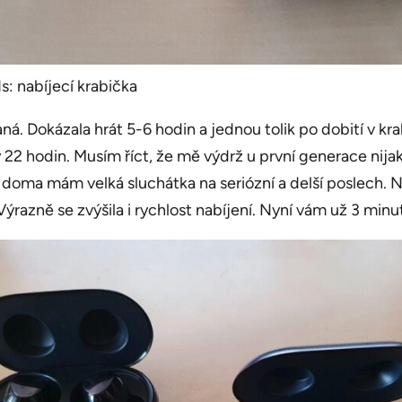
: nabíjecí krabička
aná. Dokázala hrát 5-6 hodin a jednou tolik po dobití v kr
2 hodin. Musím říct, že mě výdrž u první generace nijak
 doma mám velká sluchátka na seriózní a delší poslech.
azně se zvýšila i rychlost nabíjení. Nyní vám už 3 minut