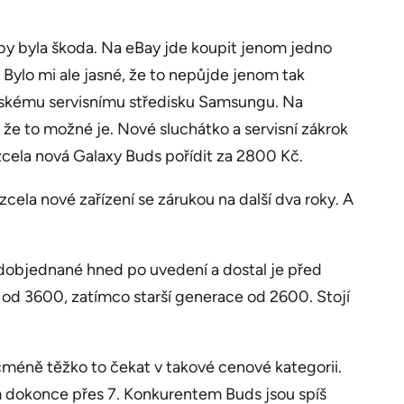
u by byla škoda. Na eBay jde koupit jenom jedno
Bylo mi ale jasné, že to nepůjde jenom tak
erskému servisnímu středisku Samsungu. Na
 že to možné je. Nové sluchátko a servisní zákrok
cela nová Galaxy Buds pořídit za 2800 Kč.
 zcela nové zařízení se zárukou na další dva roky. A
dobjednané hned po uvedení a dostal je před
ž od 3600, zatímco starší generace od 2600. Stojí
cméně těžko to čekat v takové cenové kategorii.
m dokonce přes 7. Konkurentem Buds jsou spíš