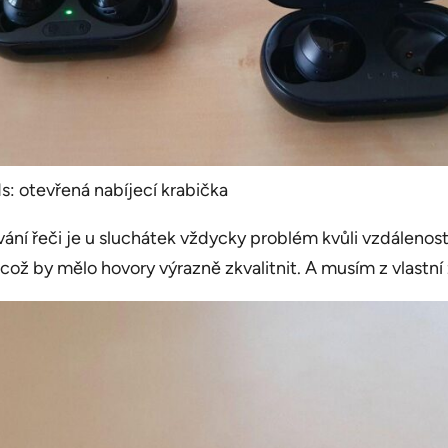
: otevřená nabíjecí krabička
vání řeči je u sluchátek vždycky problém kvůli vzdáleno
ož by mělo hovory výrazně zkvalitnit. A musím z vlastní zk