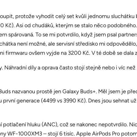
dokoupit, protože vyhodit celý set kvůli jednomu sluchátk
 Kč). Asi od chudáků, kterým se stalo něco podobného. 
em spárovaná. To se mi potvrdilo, když jsem psal partn
chátka není možné, ale servisní středisko mi odpovědělo,
ni firmwaru ovšem vyjde na 3200 Kč. V té době se dala z
y. Náhradní díly a oprava často stojí stejně nebo i víc než
Buds nazvanou prostě jen Galaxy Buds+. Měl jsem je pře
 u první generace (4499 vs 3990 Kč). Dnes jsou sehnat u
í potlačení hluku (ANC), což se nakonec nepotvrdilo. Ni
ny WF-1000XM3 – stojí 6 tisíc. Apple AirPods Pro poto