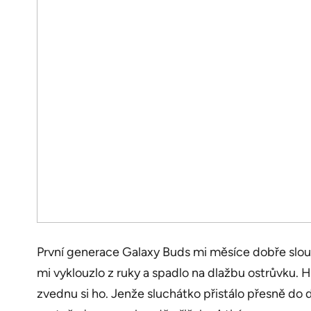
První generace Galaxy Buds mi měsíce dobře sloužil
mi vyklouzlo z ruky a spadlo na dlažbu ostrůvku. Ho
zvednu si ho. Jenže sluchátko přistálo přesně do d