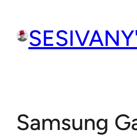
Přeskočit
na
obsah
SESIVANY
Samsung Gal