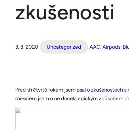
zkušenosti
3. 3. 2020
Uncategorized
AAC
, 
Airpods
, 
Bl
Před tři čtvrtě rokem jsem
psal o zkušenostech s
měsícem jsem o ně docela epickým způsobem přišel