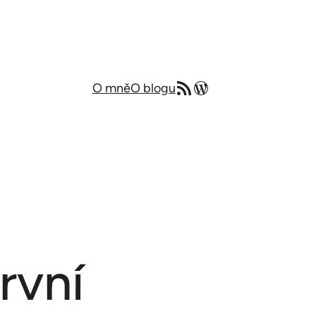
RSS zdroj
Můj blog v angličtině
O mně
O blogu
rvní