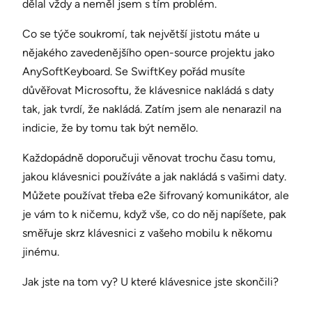
dělal vždy a neměl jsem s tím problém.
Co se týče soukromí, tak největší jistotu máte u
nějakého zavedenějšího open-source projektu jako
AnySoftKeyboard. Se SwiftKey pořád musíte
důvěřovat Microsoftu, že klávesnice nakládá s daty
tak, jak tvrdí, že nakládá. Zatím jsem ale nenarazil na
indicie, že by tomu tak být nemělo.
Každopádně doporučuji věnovat trochu času tomu,
jakou klávesnici používáte a jak nakládá s vašimi daty.
Můžete používat třeba e2e šifrovaný komunikátor, ale
je vám to k ničemu, když vše, co do něj napíšete, pak
směřuje skrz klávesnici z vašeho mobilu k někomu
jinému.
Jak jste na tom vy? U které klávesnice jste skončili?