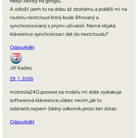
nebyl závislý na googlu..
A odložil jsem to na dobu až zbohatnu a poběží mi na
routeru nextcloud který bude šifrovaný a
synchronizovaný s jinými uživateli. Nemá nějaká
klávesnice synchronizaci dat do nextcloudu?
Odpovědět
Jiří Kadlec
29. 1. 2026
motorola24G,poower,na mobilu mi stále vyskakuje
softwarová klávesnice,vůbec nevím,jak to
odstranit,nejsem žádný odborník,proto ten dotaz
Odpovědět