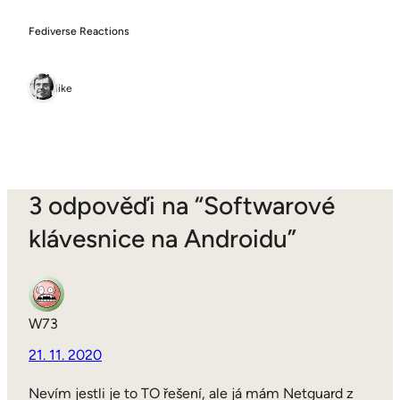
Fediverse Reactions
1 like
3 odpověďi na “Softwarové
klávesnice na Androidu”
W73
21. 11. 2020
Nevím jestli je to TO řešení, ale já mám Netguard z