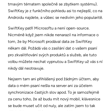
tmavým tématem společně se zbytkem systému).
SwiftKey je z funkčního pohledu asi to nejlepší, co na
Androidu najdete, a vůbec se nedivím jeho popularitě.
SwiftKey patří Microsoftu a není open-source.
Nicméně když jsem nikde nenarazil na informace o
tom, že by Microsoft prodával data ze SwiftKey
někam dál. Požádá vás o zasílání dat o vašem psaní
pro zkvalitňování svých produktů a služeb, ale tuto
volbu můžete nechat vypnutou a SwiftKey už vás s ní
nikdy dál neotravuje.
Nejsem tam ani přihlášený pod žádným účtem, aby
data o mém psaní nešla na server ani za účelem
synchronizace častých slov apod. To je samozřejmě
za cenu toho, že až budu mít nový mobil, klávesnice
se bude muset učit od nuly, ale zatím jsem to tak