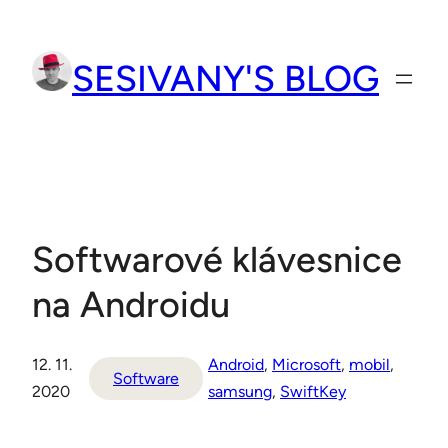
Přeskočit
na
SESIVANY'S BLOG
obsah
Softwarové klávesnice
na Androidu
12. 11.
Android
, 
Microsoft
, 
mobil
, 
Software
2020
samsung
, 
SwiftKey