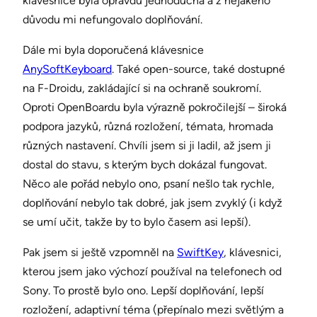
klávesnice byla opravdu jednoduchá a z nějakého
důvodu mi nefungovalo doplňování.
Dále mi byla doporučená klávesnice
AnySoftKeyboard
. Také open-source, také dostupné
na F-Droidu, zakládající si na ochraně soukromí.
Oproti OpenBoardu byla výrazně pokročilejší – široká
podpora jazyků, různá rozložení, témata, hromada
různých nastavení. Chvíli jsem si ji ladil, až jsem ji
dostal do stavu, s kterým bych dokázal fungovat.
Něco ale pořád nebylo ono, psaní nešlo tak rychle,
doplňování nebylo tak dobré, jak jsem zvyklý (i když
se umí učit, takže by to bylo časem asi lepší).
Pak jsem si ještě vzpomněl na
SwiftKey
, klávesnici,
kterou jsem jako výchozí používal na telefonech od
Sony. To prostě bylo ono. Lepší doplňování, lepší
rozložení, adaptivní téma (přepínalo mezi světlým a