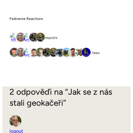
Fediverse Reactions
5 reposts
12 likes
2 odpověďi na “Jak se z nás
stali geokačeři”
logout