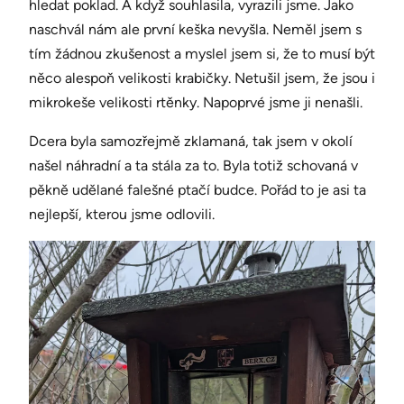
hledat poklad. A když souhlasila, vyrazili jsme. Jako
naschvál nám ale první keška nevyšla. Neměl jsem s
tím žádnou zkušenost a myslel jsem si, že to musí být
něco alespoň velikosti krabičky. Netušil jsem, že jsou i
mikrokeše velikosti rtěnky. Napoprvé jsme ji nenašli.
Dcera byla samozřejmě zklamaná, tak jsem v okolí
našel náhradní a ta stála za to. Byla totiž schovaná v
pěkně udělané falešné ptačí budce. Pořád to je asi ta
nejlepší, kterou jsme odlovili.