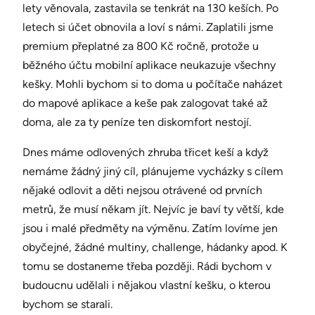
lety věnovala, zastavila se tenkrát na 130 keších. Po
letech si účet obnovila a loví s námi. Zaplatili jsme
premium přeplatné za 800 Kč ročně, protože u
běžného účtu mobilní aplikace neukazuje všechny
kešky. Mohli bychom si to doma u počítače naházet
do mapové aplikace a keše pak zalogovat také až
doma, ale za ty peníze ten diskomfort nestojí.
Dnes máme odlovených zhruba třicet keší a když
nemáme žádný jiný cíl, plánujeme vycházky s cílem
nějaké odlovit a děti nejsou otrávené od prvních
metrů, že musí někam jít. Nejvíc je baví ty větší, kde
jsou i malé předměty na výměnu. Zatím lovíme jen
obyčejné, žádné multiny, challenge, hádanky apod. K
tomu se dostaneme třeba později. Rádi bychom v
budoucnu udělali i nějakou vlastní kešku, o kterou
bychom se starali.