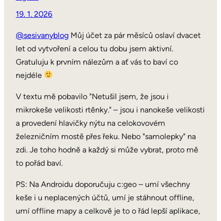
19. 1. 2026
@sesivanyblog
Můj účet za pár měsíců oslaví dvacet
let od vytvoření a celou tu dobu jsem aktivní.
Gratuluju k prvním nálezům a ať vás to baví co
nejdéle
V textu mě pobavilo "Netušil jsem, že jsou i
mikrokeše velikosti rtěnky." – jsou i nanokeše velikosti
a provedení hlavičky nýtu na celokovovém
železničním mostě přes řeku. Nebo "samolepky" na
zdi. Je toho hodně a každý si může vybrat, proto mě
to pořád baví.
PS: Na Androidu doporučuju c:geo – umí všechny
keše i u neplacených účtů, umí je stáhnout offline,
umí offline mapy a celkově je to o řád lepší aplikace,