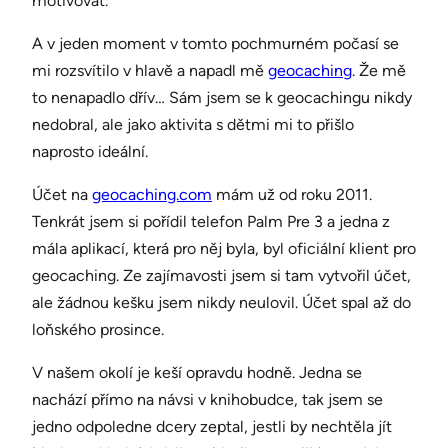
motivovat.
A v jeden moment v tomto pochmurném počasí se
mi rozsvítilo v hlavě a napadl mě
geocaching
. Že mě
to nenapadlo dřív… Sám jsem se k geocachingu nikdy
nedobral, ale jako aktivita s dětmi mi to přišlo
naprosto ideální.
Účet na
geocaching.com
mám už od roku 2011.
Tenkrát jsem si pořídil telefon Palm Pre 3 a jedna z
mála aplikací, která pro něj byla, byl oficiální klient pro
geocaching. Ze zajímavosti jsem si tam vytvořil účet,
ale žádnou kešku jsem nikdy neulovil. Účet spal až do
loňského prosince.
V našem okolí je keší opravdu hodně. Jedna se
nachází přímo na návsi v knihobudce, tak jsem se
jedno odpoledne dcery zeptal, jestli by nechtěla jít