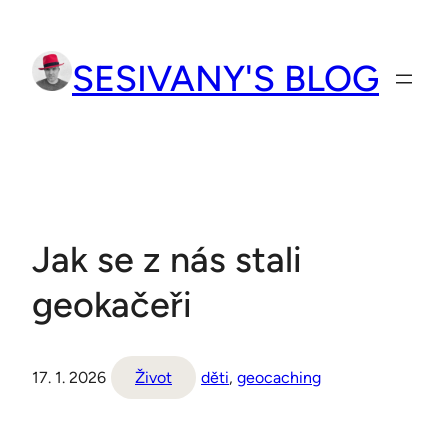
Přeskočit
na
SESIVANY'S BLOG
obsah
Jak se z nás stali
geokačeři
17. 1. 2026
Život
děti
, 
geocaching