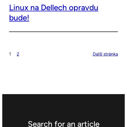
Linux na Dellech opravdu
bude!
1
2
Další stránka
Search for an article