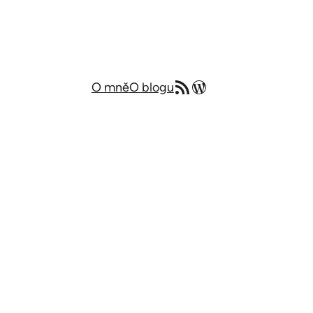
RSS zdroj
Můj blog v angličtině
O mně
O blogu