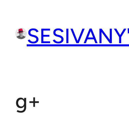
Přeskočit
na
obsah
SESIVANY
g+