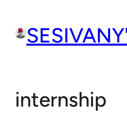
Přeskočit
na
obsah
SESIVANY
internship