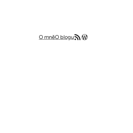
RSS zdroj
Můj blog v angličtině
O mně
O blogu