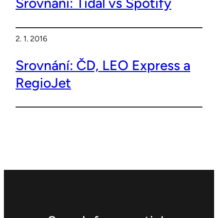
Srovnání: Tidal vs Spotify
2. 1. 2016
Srovnání: ČD, LEO Express a
RegioJet