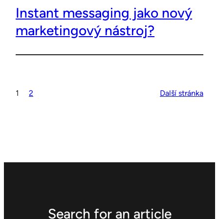
Instant messaging jako nový
marketingový nástroj?
1
2
Další stránka
Search for an article