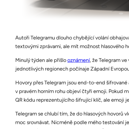
Autoři Telegramu dlouho chybějící volání obhajova
textovými zprávami, ale mít možnost hlasového hov
Minulý týden ale přišlo
oznámení
, že Telegram ve
jednotlivých regionech počínaje Západní Evropou.
Hovory přes Telegram jsou end-to-end šifrované a 
v pravém horním rohu objeví čtyři emoji. Pokud 
QR kódu reprezentujícího šifrující klíč, ale emoj
Telegram se chlubí tím, že do hlasových hovorů vl
moc srovnávat. Nicméně podle mého testování je k