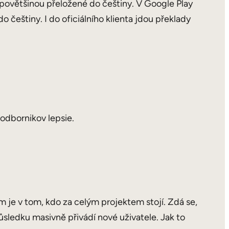
ou povětšinou přeložené do češtiny. V Google Play
do češtiny. I do oficiálního klienta jdou překlady
 odbornikov lepsie.
m je v tom, kdo za celým projektem stojí. Zdá se,
sledku masivně přivádí nové uživatele. Jak to