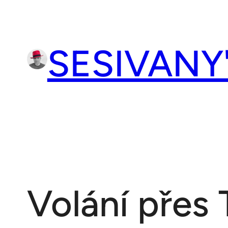
Přeskočit
na
obsah
SESIVANY
Volání přes