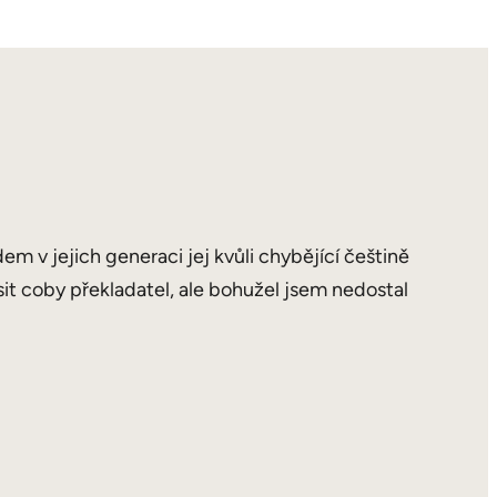
em v jejich generaci jej kvůli chybějící češtině
ásit coby překladatel, ale bohužel jsem nedostal