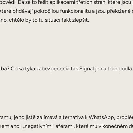
povědi. Dá se to řešit aplikacemi třetích stran, které js
, které přidávají pokročilou funkcionalitu a jsou přeložené 
o, chtělo by to tu situaci fakt zlepšit.
zba? Co sa tyka zabezpecenia tak Signal je na tom podla
ramu, je to jistě zajímavá alternativa k WhatsApp, problé
m a to i „negativními“ aférami, které mu v konečném dů