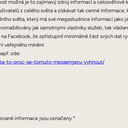
 dost možná je to zajímavý zdroj informací a celosvětové 
živatelů z celého světa a získávat tak cenné informace,
ního světa, který má své megastudnice informací jako 
hromažďovány jak samotnými vlastníky služeb, tak vládami
ř. na Facebook, že zpřístupnil minimálně část svých da
í veřejného mínění.
apř. zde:
-za-to-proc-se-tomuto-messengeru-vyhnout/
ované informace jsou označeny
*