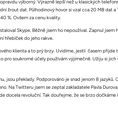
pravdu výborný. Výrazně lepší než u klasických telefonn
zásadní žrout dat. Půlhodinový hovor si vzal cca 20 MB da
-40 %. Ovšem za cenu kvality.
staloval Skype. Běžně jsem ho nepoužíval. Zapnul jsem ho 
ní hřebíček do jeho rakve.
ého klienta a to prý brzy. Uvidíme, jestli časem přijde 
co pro soukromé účely používám výjimečně. Užiju si jich v
ramu, jsou překlady. Podporováno je snad jenom 8 jazyků. O
ní ono. Na Twitteru jsem se zeptal zakladatele Pavla Durova,
e docela revoluční. Tak doufejme, že se brzo dočkáme i o