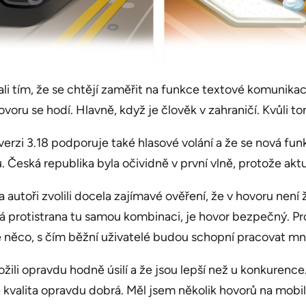
li tím, že se chtějí zaměřit na funkce textové komunikace
oru se hodí. Hlavně, když je člověk v zahraničí. Kvůli t
 verzi 3.18 podporuje také hlasové volání a že se nová f
 Česká republika byla očividně v první vlně, protože ak
autoři zvolili docela zajímavé ověření, že v hovoru není
má protistrana tu samou kombinaci, je hovor bezpečný. P
i je něco, s čím běžní uživatelé budou schopní pracovat 
ožili opravdu hodně úsilí a že jsou lepší než u konkure
valita opravdu dobrá. Měl jsem několik hovorů na mobiln