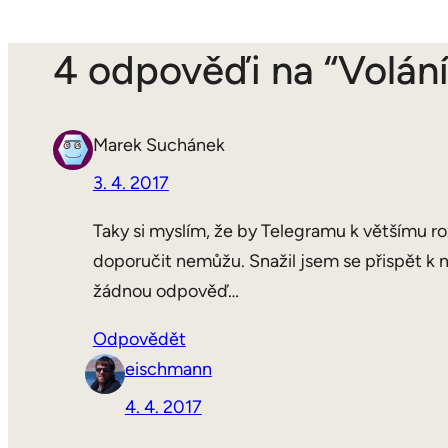
4 odpověďi na “Volání
Marek Suchánek
3. 4. 2017
Taky si myslím, že by Telegramu k většímu roz
doporučit nemůžu. Snažil jsem se přispět k ná
žádnou odpověď…
Odpovědět
eischmann
4. 4. 2017