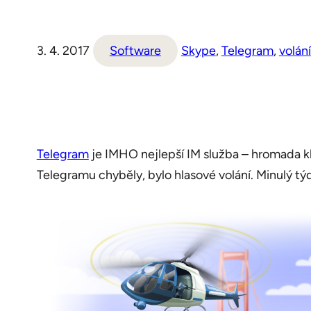
3. 4. 2017
Software
Skype
, 
Telegram
, 
volání
Telegram
je IMHO nejlepší IM služba – hromada kl
Telegramu chyběly, bylo hlasové volání. Minulý tý