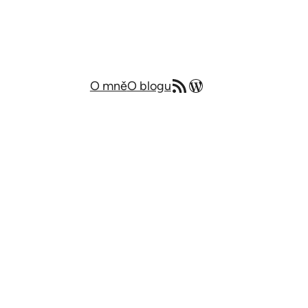
RSS zdroj
Můj blog v angličtině
O mně
O blogu