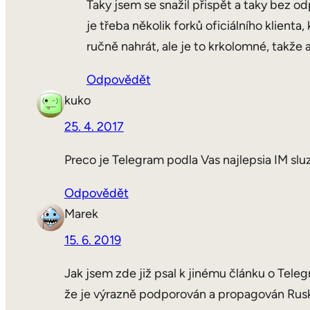
Taky jsem se snažil přispět a taky bez od
je třeba několik forků oficiálního klienta
ručně nahrát, ale je to krkolomné, takže an
Odpovědět
kuko
25. 4. 2017
Preco je Telegram podla Vas najlepsia IM slu
Odpovědět
Marek
15. 6. 2019
Jak jsem zde již psal k jinému článku o Teleg
že je výrazně podporován a propagován Ruske