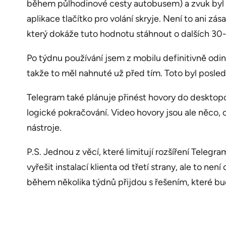
během půlhodinové cesty autobusem) a zvuk byl o
aplikace tlačítko pro volání skryje. Není to ani 
který dokáže tuto hodnotu stáhnout o dalších 30
Po týdnu používání jsem z mobilu definitivně odin
takže to měl nahnuté už před tím. Toto byl posled
Telegram také plánuje přinést hovory do desktopov
logické pokračování. Video hovory jsou ale něco, 
nástroje.
P.S. Jednou z věcí, které limitují rozšíření Teleg
vyřešit instalací klienta od třetí strany, ale to ne
během několika týdnů přijdou s řešením, které bud