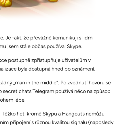
. Je fakt, že převážně komunikuji s lidmi
omu jsem stále občas používal Skype.
unkce postupně zpřístupňuje uživatelům v
tualizace byla dostupná hned po oznámení.
 žádný „man in the middle“. Po zvednutí hovoru se
ro secret chats Telegram používá něco na způsob
mnohem lépe.
nce. Těžko říct, kromě Skypu a Hangouts nemůžu
ím připojení s různou kvalitou signálu (naposledy