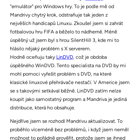
"emulátor" pro Windows hry. To je podle mě od
Mandrivy chytrý krok, odstraňuje tak jeden z
nejvěších handicapů Linuxu. Zkoušel jsem si zahrát
fotbalovou hru FIFA a běželo to nádherně. Méně
úspěšný už jsem byl s hrou SilentHill 3, kde mi to
hlásilo nějaký problém s X serverem.
Hodně oceňuju taky
LinDVD
, což je obdoba
úspěšného WinDVD. Tento specialista na DVD by mi
mohl pomoci vyřešit problém s DVD, na které
klasické linuxové přehrávače nestačí. V Americe jsem
se s takovými setkával běžně. LinDVD zatím nelze
koupit jako samostatný program a Mandriva je jediná
distribuce, která ho obsahuje.
Nejdříve jsem se rozhodl Mandrivu aktualizovat. To
proběhlo víceméně bez problémů, i když jsem neměl
možnost to pořádně prověřit, protože jsem se ihned