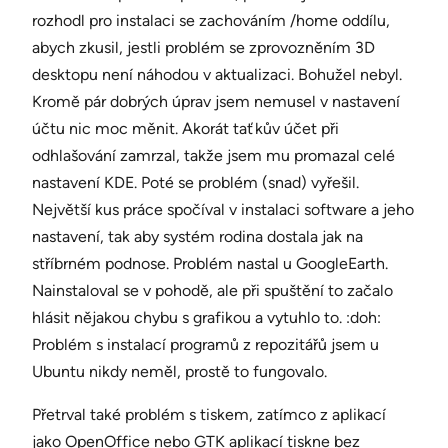
rozhodl pro instalaci se zachováním /home oddílu,
abych zkusil, jestli problém se zprovozněním 3D
desktopu není náhodou v aktualizaci. Bohužel nebyl.
Kromě pár dobrých úprav jsem nemusel v nastavení
účtu nic moc měnit. Akorát taťkův účet při
odhlašování zamrzal, takže jsem mu promazal celé
nastavení KDE. Poté se problém (snad) vyřešil.
Největší kus práce spočíval v instalaci software a jeho
nastavení, tak aby systém rodina dostala jak na
stříbrném podnose. Problém nastal u GoogleEarth.
Nainstaloval se v pohodě, ale při spuštění to začalo
hlásit nějakou chybu s grafikou a vytuhlo to. :doh:
Problém s instalací programů z repozitářů jsem u
Ubuntu nikdy neměl, prostě to fungovalo.
Přetrval také problém s tiskem, zatímco z aplikací
jako OpenOffice nebo GTK aplikací tiskne bez