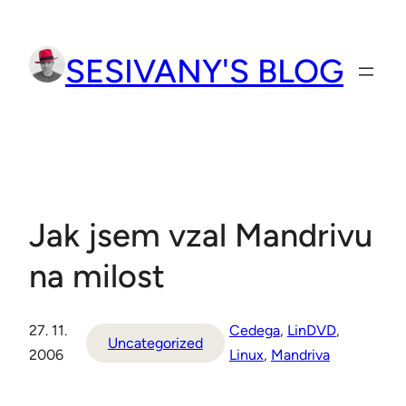
Přeskočit
na
SESIVANY'S BLOG
obsah
Jak jsem vzal Mandrivu
na milost
27. 11.
Cedega
, 
LinDVD
, 
Uncategorized
2006
Linux
, 
Mandriva