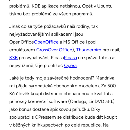
problémů, KDE aplikace netisknou. Opět v Ubuntu
tisknu bez problémů ze všech programů.
Jinak co se týče požadavků naší rodiny, tak
nejvyžadovanějšími aplikacemi jsou
OpenOffice
OpenOffice
a MS Office (pod
emulátorem
CrossOver Office
),
Thunderbird
pro mail,
K3B
pro vypalování, Picasa
Picasa
na správu fote a asi
nejvytíženější je prohlížeč
Opera
.
Jaké je tedy moje závěrečné hodnocení? Mandriva
mi přijde sympatická obchodním modelem. Za 500
Kč člověk koupí distribuci obohacenou o kvalitní a
přínosný komerční software (Cedega, LinDVD atd.)
jako bonus dostane špičkovou příručku. Díky
spolupráci s CPressem se distribuce bude dát koupit i
v běžných knihkupectvích po celé republice. Na