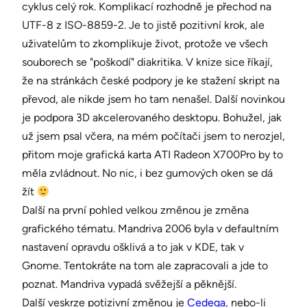
cyklus celý rok. Komplikací rozhodně je přechod na
UTF-8 z ISO-8859-2. Je to jistě pozitivní krok, ale
uživatelům to zkomplikuje život, protože ve všech
souborech se "poškodí" diakritika. V knize sice říkají,
že na stránkách české podpory je ke stažení skript na
převod, ale nikde jsem ho tam nenašel. Další novinkou
je podpora 3D akcelerovaného desktopu. Bohužel, jak
už jsem psal včera, na mém počítači jsem to nerozjel,
přitom moje grafická karta ATI Radeon X700Pro by to
měla zvládnout. No nic, i bez gumových oken se dá
žít
Další na první pohled velkou změnou je změna
grafického tématu. Mandriva 2006 byla v defaultním
nastavení opravdu ošklivá a to jak v KDE, tak v
Gnome. Tentokráte na tom ale zapracovali a jde to
poznat. Mandriva vypadá svěžejší a pěknější.
Další veskrze potizivní změnou je
Cedega
, nebo-li