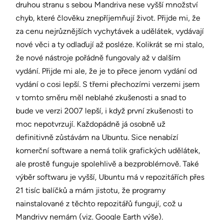
druhou stranu s sebou Mandriva nese vyšší množství
chyb, které člověku znepříjemňují život. Přijde mi, že
za cenu nejrůznějších vychytávek a udělátek, vydávají
nové věci a ty odlaďují až posléze. Kolikrát se mi stalo,
že nové nástroje pořádně fungovaly až v dalším
vydání. Přijde mi ale, že je to přece jenom vydání od
vydání o cosi lepší. S třemi přechozími verzemi jsem
v tomto směru měl neblahé zkušenosti a snad to
bude ve verzi 2007 lepší, i když první zkušenosti to
moc nepotvrzují. Každopádně já osobně už
definitivně zůstávám na Ubuntu. Sice nenabízí
komerční software a nemá tolik grafických udělátek,
ale prostě funguje spolehlivě a bezproblémově. Také
výběr softwaru je vyšší, Ubuntu má v repozitářích přes
21 tisíc balíčků a mám jistotu, že programy
nainstalované z těchto repozitářů fungují, což u
Mandrivy nemám (viz. Google Earth výše).