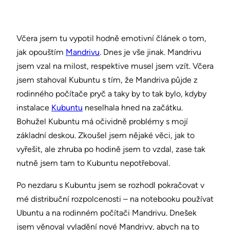
Včera jsem tu vypotil hodně emotivní článek o tom,
jak opouštím
Mandrivu
. Dnes je vše jinak. Mandrivu
jsem vzal na milost, respektive musel jsem vzít. Včera
jsem stahoval Kubuntu s tím, že Mandriva půjde z
rodinného počítače pryč a taky by to tak bylo, kdyby
instalace
Kubuntu
neselhala hned na začátku.
Bohužel Kubuntu má očividně problémy s mojí
základní deskou. Zkoušel jsem nějaké věci, jak to
vyřešit, ale zhruba po hodině jsem to vzdal, zase tak
nutně jsem tam to Kubuntu nepotřeboval.
Po nezdaru s Kubuntu jsem se rozhodl pokračovat v
mé distribuční rozpolcenosti – na notebooku používat
Ubuntu a na rodinném počítači Mandrivu. Dnešek
jsem věnoval vyladění nové Mandrivy, abych na to