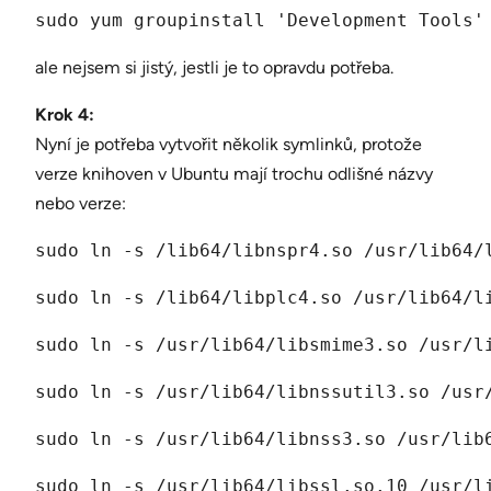
sudo yum groupinstall 'Development Tools'
ale nejsem si jistý, jestli je to opravdu potřeba.
Krok 4:
Nyní je potřeba vytvořit několik symlinků, protože
verze knihoven v Ubuntu mají trochu odlišné názvy
nebo verze:
sudo ln -s /lib64/libnspr4.so /usr/lib64/
sudo ln -s /lib64/libplc4.so /usr/lib64/l
sudo ln -s /usr/lib64/libsmime3.so /usr/l
sudo ln -s /usr/lib64/libnssutil3.so /usr
sudo ln -s /usr/lib64/libnss3.so /usr/lib
sudo ln -s /usr/lib64/libssl.so.10 /usr/l