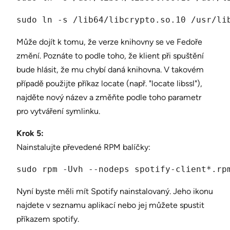
sudo ln -s /lib64/libcrypto.so.10 /usr/li
Může dojít k tomu, že verze knihovny se ve Fedoře
změní. Poznáte to podle toho, že klient při spuštění
bude hlásit, že mu chybí daná knihovna. V takovém
případě použijte příkaz locate (např. "locate libssl"),
najděte nový název a změňte podle toho parametr
pro vytváření symlinku.
Krok 5:
Nainstalujte převedené RPM balíčky:
sudo rpm -Uvh --nodeps spotify-client*.rp
Nyní byste měli mít Spotify nainstalovaný. Jeho ikonu
najdete v seznamu aplikací nebo jej můžete spustit
příkazem spotify.