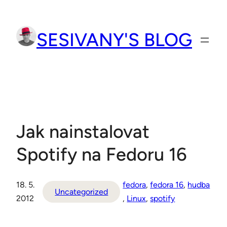
Přeskočit
na
SESIVANY'S BLOG
obsah
Jak nainstalovat
Spotify na Fedoru 16
18. 5.
fedora
, 
fedora 16
, 
hudba
Uncategorized
2012
, 
Linux
, 
spotify