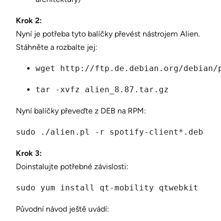
Krok 2:
Nyní je potřeba tyto balíčky převést nástrojem Alien.
Stáhněte a rozbalte jej:
wget http://ftp.de.debian.org/debian/
tar -xvfz alien_8.87.tar.gz
Nyní balíčky převeďte z DEB na RPM:
sudo ./alien.pl -r spotify-client*.deb
Krok 3:
Doinstalujte potřebné závislosti:
sudo yum install qt-mobility qtwebkit
Původní návod ještě uvádí: