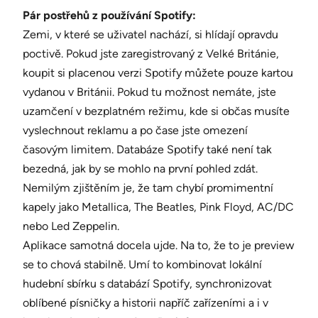
Pár postřehů z používání Spotify:
Zemi, v které se uživatel nachází, si hlídají opravdu
poctivě. Pokud jste zaregistrovaný z Velké Británie,
koupit si placenou verzi Spotify můžete pouze kartou
vydanou v Británii. Pokud tu možnost nemáte, jste
uzamčení v bezplatném režimu, kde si občas musíte
vyslechnout reklamu a po čase jste omezení
časovým limitem. Databáze Spotify také není tak
bezedná, jak by se mohlo na první pohled zdát.
Nemilým zjištěním je, že tam chybí promimentní
kapely jako Metallica, The Beatles, Pink Floyd, AC/DC
nebo Led Zeppelin.
Aplikace samotná docela ujde. Na to, že to je preview
se to chová stabilně. Umí to kombinovat lokální
hudební sbírku s databází Spotify, synchronizovat
oblíbené písničky a historii napříč zařízeními a i v