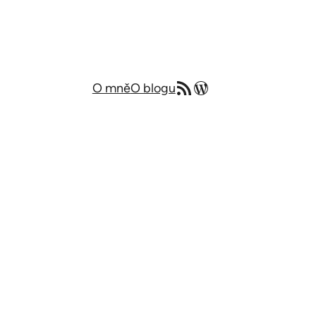
RSS zdroj
Můj blog v angličtině
O mně
O blogu