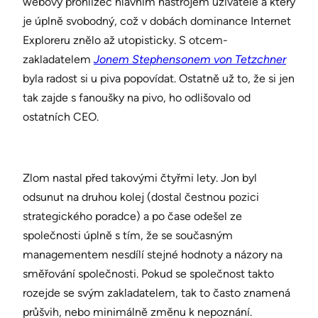
webový prohlížeč hlavním nástrojem uživatele a který
je úplně svobodný, což v dobách dominance Internet
Exploreru znělo až utopisticky. S otcem-
zakladatelem
Jonem Stephensonem von Tetzchner
byla radost si u piva popovídat. Ostatně už to, že si jen
tak zajde s fanoušky na pivo, ho odlišovalo od
ostatních CEO.
Zlom nastal před takovými čtyřmi lety. Jon byl
odsunut na druhou kolej (dostal čestnou pozici
strategického poradce) a po čase odešel ze
společnosti úplně s tím, že se současným
managementem nesdílí stejné hodnoty a názory na
směřování společnosti. Pokud se společnost takto
rozejde se svým zakladatelem, tak to často znamená
průšvih, nebo minimálně změnu k nepoznání.