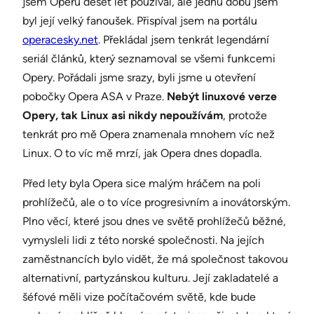
jsem Operu deset let používal, ale jednu dobu jsem
byl její velký fanoušek. Přispíval jsem na portálu
operacesky.net
. Překládal jsem tenkrát legendární
seriál článků, který seznamoval se všemi funkcemi
Opery. Pořádali jsme srazy, byli jsme u otevření
pobočky Opera ASA v Praze.
Nebýt linuxové verze
Opery, tak Linux asi nikdy nepoužívám
, protože
tenkrát pro mě Opera znamenala mnohem víc než
Linux. O to víc mě mrzí, jak Opera dnes dopadla.
Před lety byla Opera sice malým hráčem na poli
prohlížečů, ale o to více progresivním a inovátorským.
Plno věcí, které jsou dnes ve světě prohlížečů běžné,
vymysleli lidi z této norské společnosti. Na jejích
zaměstnancích bylo vidět, že má společnost takovou
alternativní, partyzánskou kulturu. Její zakladatelé a
šéfové měli vize počítačovém světě, kde bude