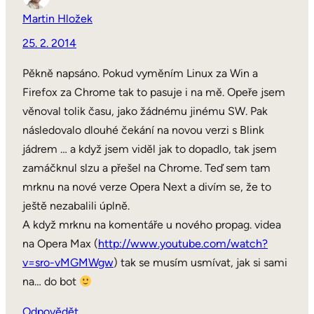
Martin Hložek
25. 2. 2014
Pěkně napsáno. Pokud vyměním Linux za Win a
Firefox za Chrome tak to pasuje i na mě. Opeře jsem
věnoval tolik času, jako žádnému jinému SW. Pak
následovalo dlouhé čekání na novou verzi s Blink
jádrem … a když jsem viděl jak to dopadlo, tak jsem
zamáčknul slzu a přešel na Chrome. Teď sem tam
mrknu na nové verze Opera Next a divím se, že to
ještě nezabalili úplně.
A když mrknu na komentáře u nového propag. videa
na Opera Max (
http://www.youtube.com/watch?
v=sro-vMGMWgw
) tak se musím usmívat, jak si sami
na… do bot
Odpovědět