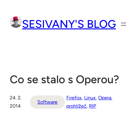
Přeskočit
na
SESIVANY'S BLOG
obsah
Co se stalo s Operou?
24. 2.
Firefox
, 
Linux
, 
Opera
, 
Software
2014
prohlížeč
, 
RIP