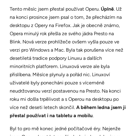
Tento měsíc jsem přestal používat Operu.
Úplně
. Už
na konci prosince jsem psal o tom, že přecházím na
desktopu z Opery na Firefox. Jak je obecně známo,
Opera minulý rok přešla ze svého jádra Presto na
Blink. Nová verze prohlížeče ovšem vyšla pouze ve
verzi pro Windows a Mac. Byla tak porušena více než
desetiletá tradice podpory Linuxu a dalších
minoritních platforem. Linuxová verze ale byla
přislíbena. Měsíce plynuly a pořád nic. Linuxoví
uživatelé byly ponecháni pouze s víceméně
neudržovanou verzí postavenou na Presto. Na konci
roku mi došla trpělivost a s Operou na desktopu po
více než deseti letech skončil.
A během ledna jsem ji
přestal používat i na tabletu a mobilu
.
Byl to pro mě konec jedné počítačové éry. Nejenže