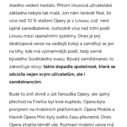
starého vedení nestalo. Přitom linuxová uživatelská
základna nebyla tak malá. Jon nám tenkrát říkal, že
více než 10 % stažení Opery je z Linuxu, což není
úplně zanedbatelné, rozhodně více než tržní podíl
Linuxu mezi operačními systémy. Dnes je prý
desktopová verze na vedlejší koleji a zaměřují se jen
na trhy, kde má významnější podíl, tedy země
bývalého Sovětského svazu. Bývalý zaměstnanec to
zakončuje slovy:
takto dopadla společnost, která se
odcizila nejen svým uživatelům, ale i
zaměstnancům
.
Bude to znít divně z úst fanouška Opery, ale úplný
přechod na Firefox byl krok kupředu. Opera byla
pionýrem na mobilních platformách. Opera Mobile a
hlavně Opera Mini byly svého času převratné. Dnes
Opera ztratila téměř vše. Rozhraní mobilní verze má