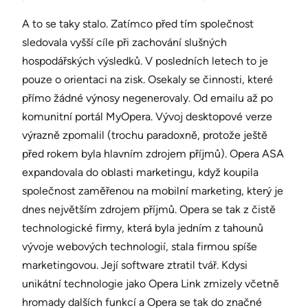
A to se taky stalo. Zatímco před tím společnost
sledovala vyšší cíle při zachování slušných
hospodářských výsledků. V posledních letech to je
pouze o orientaci na zisk. Osekaly se činnosti, které
přímo žádné výnosy negenerovaly. Od emailu až po
komunitní portál MyOpera. Vývoj desktopové verze
výrazně zpomalil (trochu paradoxně, protože ještě
před rokem byla hlavním zdrojem příjmů). Opera ASA
expandovala do oblasti marketingu, když koupila
společnost zaměřenou na mobilní marketing, který je
dnes největším zdrojem příjmů. Opera se tak z čistě
technologické firmy, která byla jedním z tahounů
vývoje webových technologií, stala firmou spíše
marketingovou. Její software ztratil tvář. Kdysi
unikátní technologie jako Opera Link zmizely včetně
hromady dalších funkcí a Opera se tak do značné