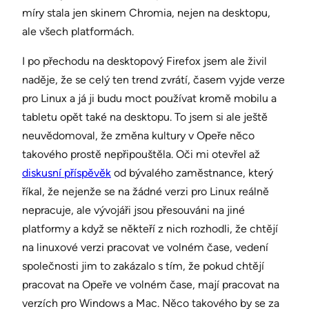
míry stala jen skinem Chromia, nejen na desktopu,
ale všech platformách.
I po přechodu na desktopový Firefox jsem ale živil
naděje, že se celý ten trend zvrátí, časem vyjde verze
pro Linux a já ji budu moct používat kromě mobilu a
tabletu opět také na desktopu. To jsem si ale ještě
neuvědomoval, že změna kultury v Opeře něco
takového prostě nepřipouštěla. Oči mi otevřel až
diskusní příspěvěk
od bývalého zaměstnance, který
říkal, že nejenže se na žádné verzi pro Linux reálně
nepracuje, ale vývojáři jsou přesouváni na jiné
platformy a když se někteří z nich rozhodli, že chtějí
na linuxové verzi pracovat ve volném čase, vedení
společnosti jim to zakázalo s tím, že pokud chtějí
pracovat na Opeře ve volném čase, mají pracovat na
verzích pro Windows a Mac. Něco takového by se za