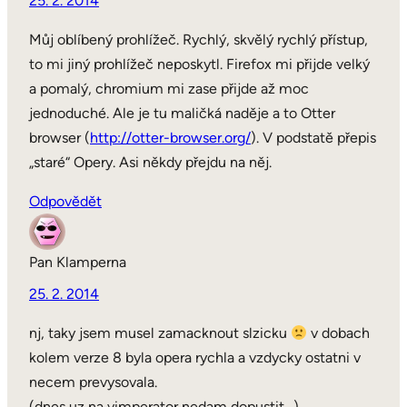
25. 2. 2014
Můj oblíbený prohlížeč. Rychlý, skvělý rychlý přístup,
to mi jiný prohlížeč neposkytl. Firefox mi přijde velký
a pomalý, chromium mi zase přijde až moc
jednoduché. Ale je tu maličká naděje a to Otter
browser (
http://otter-browser.org/
). V podstatě přepis
„staré“ Opery. Asi někdy přejdu na něj.
Odpovědět
Pan Klamperna
25. 2. 2014
nj, taky jsem musel zamacknout slzicku
v dobach
kolem verze 8 byla opera rychla a vzdycky ostatni v
necem prevysovala.
(dnes uz na vimperator nedam dopustit…)