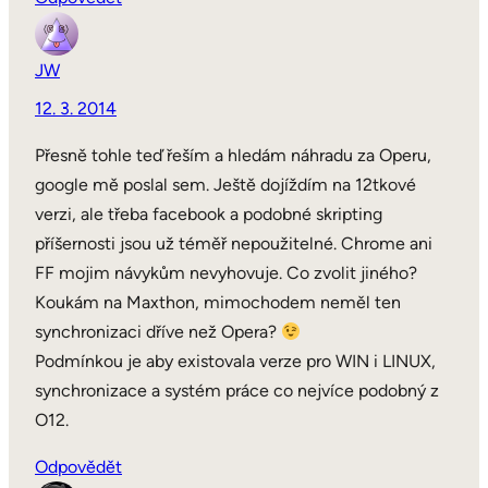
JW
12. 3. 2014
Přesně tohle teď řeším a hledám náhradu za Operu,
google mě poslal sem. Ještě dojíždím na 12tkové
verzi, ale třeba facebook a podobné skripting
příšernosti jsou už téměř nepoužitelné. Chrome ani
FF mojim návykům nevyhovuje. Co zvolit jiného?
Koukám na Maxthon, mimochodem neměl ten
synchronizaci dříve než Opera?
Podmínkou je aby existovala verze pro WIN i LINUX,
synchronizace a systém práce co nejvíce podobný z
O12.
Odpovědět