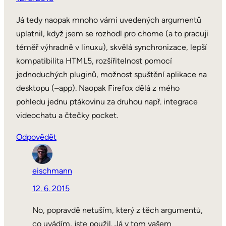
Já tedy naopak mnoho vámi uvedených argumentů
uplatnil, když jsem se rozhodl pro chome (a to pracuji
téměř výhradně v linuxu), skvělá synchronizace, lepší
kompatibilita HTML5, rozšiřitelnost pomocí
jednoduchých pluginů, možnost spuštění aplikace na
desktopu (–app). Naopak Firefox dělá z mého
pohledu jednu ptákovinu za druhou např. integrace
videochatu a čtečky pocket.
Odpovědět
eischmann
12. 6. 2015
No, popravdě netuším, který z těch argumentů,
co uvádím, jste použil. Já v tom vašem