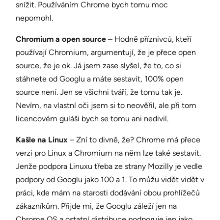
snížit. Používáním Chrome bych tomu moc
nepomohl.
Chromium a open source
– Hodně příznivců, kteří
používají Chromium, argumentují, že je přece open
source, že je ok. Já jsem zase slyšel, že to, co si
stáhnete od Googlu a máte sestavit, 100% open
source není. Jen se všichni tváří, že tomu tak je.
Nevím, na vlastní oči jsem si to neověřil, ale při tom
licencovém guláši bych se tomu ani nedivil.
Kašle na Linux
– Zní to divně, že? Chrome má přece
verzi pro Linux a Chromium na něm lze také sestavit.
Jenže podpora Linuxu třeba ze strany Mozilly je vedle
podpory od Googlu jako 100 a 1. To můžu vidět vidět v
práci, kde mám na starosti dodávání obou prohlížečů
zákazníkům. Přijde mi, že Googlu záleží jen na
Chrome OS a ostatní distribuce podporuje jen jako