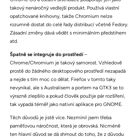
takový nenáročný vedlejší produkt. Používá vlastní
opatchované knihovny, takže Chromium nelze
rozumně dostat do celé řady distribucí včetně Fedory.
Zásadní změny dává vědět s minimálním předstihem
atd.
Špatně se integruje do prostředí
–
Chrome/Chromium je takový samorost. Vzhledově
prostě do žádného desktopového prostředí nezapadá
a nejde s tím moc co dělat. Firefox v tomto taky
nevynikal, ale s Australisem a portem na GTK3 se to
výrazně zlepšilo a pokud člověk použije pár rozšíření,
tak vypadá téměř jako nativní aplikace pro GNOME.
Těch důvodů je jistě více. Nezmínil jsem třeba
paměťovou náročnost, která je obrovská. Nicméně
ten hlavní důvod se dá shrnout do toho, že z důvodu