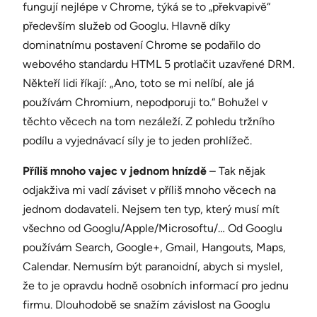
fungují nejlépe v Chrome, týká se to „překvapivě“
především služeb od Googlu. Hlavně díky
dominatnímu postavení Chrome se podařilo do
webového standardu HTML 5 protlačit uzavřené DRM.
Někteří lidi říkají: „Ano, toto se mi nelíbí, ale já
používám Chromium, nepodporuji to.“ Bohužel v
těchto věcech na tom nezáleží. Z pohledu tržního
podílu a vyjednávací síly je to jeden prohlížeč.
Příliš mnoho vajec v jednom hnízdě
– Tak nějak
odjakživa mi vadí záviset v příliš mnoho věcech na
jednom dodavateli. Nejsem ten typ, který musí mít
všechno od Googlu/Apple/Microsoftu/… Od Googlu
používám Search, Google+, Gmail, Hangouts, Maps,
Calendar. Nemusím být paranoidní, abych si myslel,
že to je opravdu hodně osobních informací pro jednu
firmu. Dlouhodobě se snažím závislost na Googlu