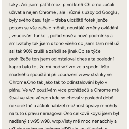
taky . Asi jsem patřil mezi první kteří Chrome začali
užívat a nejen Chrome , ale i různé služby od Googlu ,
byly svého času fajn – třeba uložiště fotek jenže
potom se vše začalo měnit, neustálé změny ovládání
, vnucování funkcí , pořád nové a nové podmínky a
sml.vztahy tak jsem s toho všeho co jsem tam měl už
asi tak 90% zrušil a zařídil se jinak.Co se týče
prohlížeče ten jsem odinstaloval dnes a ta poslední
kapka bylo to , že mi pod w7 zmizela spodní lišta
snadného spouštění při zobrazení www stránky ve
Chrome.Ono tak jako tak to odinstalování bylo v
plánu. Ve w7 používám více prohlížečů a Chrome mě
štval ve více věcech kde se choval v poslední době
nekorektně a ačkoli nabízel možnost úpravy mnohdy
na tuto úpravu nereagoval.Ono celkově kdysi jsem byl
nadšený s w95,w98, wxp.Visty mě moc nenadchly a
w7 sice mám na jednom HDD ale kolují zvěsti o