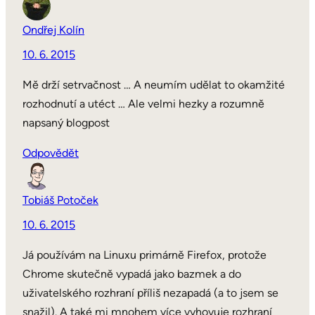
Ondřej Kolín
10. 6. 2015
Mě drží setrvačnost … A neumím udělat to okamžité
rozhodnutí a utéct … Ale velmi hezky a rozumně
napsaný blogpost
Odpovědět
Tobiáš Potoček
10. 6. 2015
Já používám na Linuxu primárně Firefox, protože
Chrome skutečně vypadá jako bazmek a do
uživatelského rozhraní příliš nezapadá (a to jsem se
snažil). A také mi mnohem více vyhovuje rozhraní