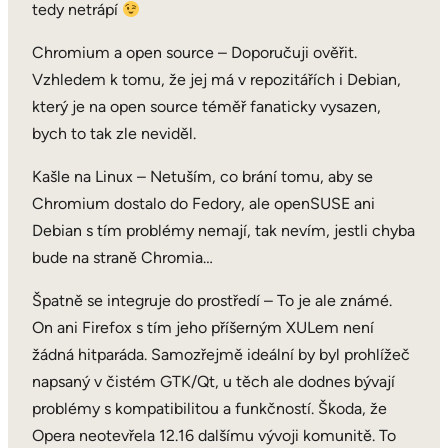
tedy netrápí
Chromium a open source – Doporučuji ověřit.
Vzhledem k tomu, že jej má v repozitářích i Debian,
který je na open source téměř fanaticky vysazen,
bych to tak zle neviděl.
Kašle na Linux – Netuším, co brání tomu, aby se
Chromium dostalo do Fedory, ale openSUSE ani
Debian s tím problémy nemají, tak nevím, jestli chyba
bude na straně Chromia…
Špatně se integruje do prostředí – To je ale známé.
On ani Firefox s tím jeho příšerným XULem není
žádná hitparáda. Samozřejmě ideální by byl prohlížeč
napsaný v čistém GTK/Qt, u těch ale dodnes bývají
problémy s kompatibilitou a funkčností. Škoda, že
Opera neotevřela 12.16 dalšímu vývoji komunitě. To