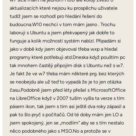
aktualizacích které nejsou ku prospěchu uživatele
tudíž jsem se rozhodl pro hledání řešení do
budoucna.W10 nechci v tom mám jasno . Trochu
laboruji s Ubuntu a jsem překvapený jak dobře to
funguje a kolik možností systém nabízí. Připadám si
jako v době kdy jsem objevoval třeba wxp a hledal
programy které potřebuji atd.Dneska když pouštím pc
tak mnohem častěji připojím disk s Ubuntu než s w7.
Je fakt že ve w7 třeba mám některé prg. bez kterých
se neobejdu ale už teď to vypadá že je to jen otázka
času.Podobně jsem před léty přešel s MicrosoftOffice
na LibreOffice když v 2007 tuším vyšla ta verze s tím
pásem ikon, tak jsem s tím asi ještě dva roky zápasil a
pak to šlo pryč s počítačů. Od té doby mám jen LO a
jsem spokojený, jen se „modlím“ aby se s tím nestalo
něco podobného jako s MSO.No a protože se v