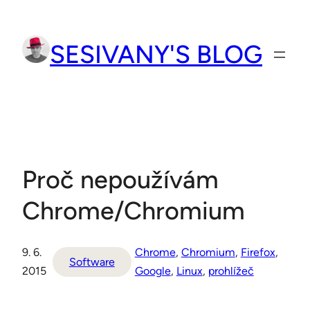
Přeskočit
na
SESIVANY'S BLOG
obsah
Proč nepoužívám
Chrome/Chromium
9. 6.
Chrome
, 
Chromium
, 
Firefox
, 
Software
2015
Google
, 
Linux
, 
prohlížeč