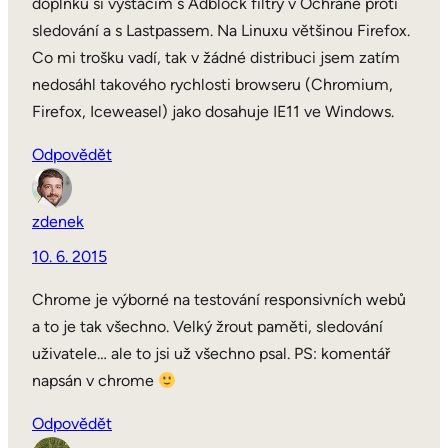
doplňků si vystačím s Adblock filtry v Ochraně proti
sledování a s Lastpassem. Na Linuxu většinou Firefox.
Co mi trošku vadí, tak v žádné distribuci jsem zatím
nedosáhl takového rychlosti browseru (Chromium,
Firefox, Iceweasel) jako dosahuje IE11 ve Windows.
Odpovědět
zdenek
10. 6. 2015
Chrome je výborné na testování responsivních webů
a to je tak všechno. Velký žrout paměti, sledování
uživatele… ale to jsi už všechno psal. PS: komentář
napsán v chrome
Odpovědět