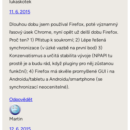
lukaskotek
11. 6. 2015
Dlouhou dobu jsem používal Firefox, poté významný
řasový úsek Chrome, nyní opět už delší dobu Firefox.
Proč ten? 1) Přístup k soukromí; 2) Lépe řešená
synchronizace (v úzké vazbě na první bod) 3)
Konzervatismus a určitá stabilita vývoje (NPAPI tu
prostě je a budu rád, když pluginy pro něj zůstanou
funkční); 4) Firefox má skvěle promyšlené GUI i na
Androidu/tabletu a Androidu/smartphone (se
synchronizací neocenitelné).
Odpovědět
Martin
12. 6. 2015