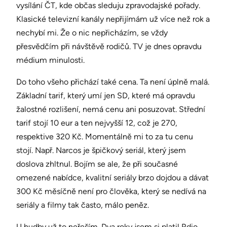
vysílání ČT, kde občas sleduju zpravodajské pořady.
Klasické televizní kanály nepřijímám už více než rok a
nechybí mi. Že o nic nepřicházím, se vždy
přesvědčím při návštěvě rodičů. TV je dnes opravdu
médium minulosti.
Do toho všeho přichází také cena. Ta není úplně malá.
Základní tarif, který umí jen SD, které má opravdu
žalostné rozlišení, nemá cenu ani posuzovat. Střední
tarif stojí 10 eur a ten nejvyšší 12, což je 270,
respektive 320 Kč. Momentálně mi to za tu cenu
stojí. Např. Narcos je špičkový seriál, který jsem
doslova zhltnul. Bojím se ale, že při současné
omezené nabídce, kvalitní seriály brzo dojdou a dávat
300 Kč měsíčně není pro člověka, který se nedívá na
seriály a filmy tak často, málo peněz.
U hudby už to neřeším. Dva roky jsem si platil Rdio,