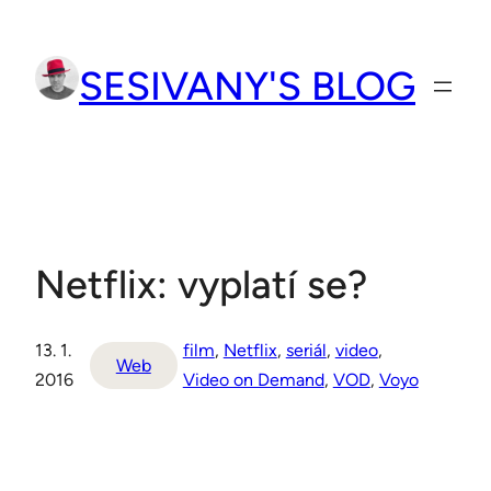
Přeskočit
na
SESIVANY'S BLOG
obsah
Netflix: vyplatí se?
13. 1.
film
, 
Netflix
, 
seriál
, 
video
, 
Web
2016
Video on Demand
, 
VOD
, 
Voyo