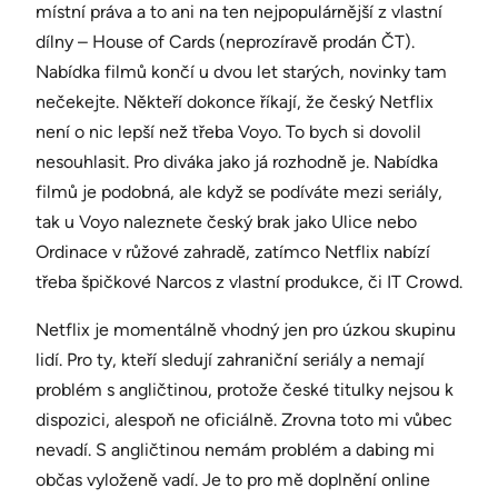
místní práva a to ani na ten nejpopulárnější z vlastní
dílny – House of Cards (neprozíravě prodán ČT).
Nabídka filmů končí u dvou let starých, novinky tam
nečekejte. Někteří dokonce říkají, že český Netflix
není o nic lepší než třeba Voyo. To bych si dovolil
nesouhlasit. Pro diváka jako já rozhodně je. Nabídka
filmů je podobná, ale když se podíváte mezi seriály,
tak u Voyo naleznete český brak jako Ulice nebo
Ordinace v růžové zahradě, zatímco Netflix nabízí
třeba špičkové Narcos z vlastní produkce, či IT Crowd.
Netflix je momentálně vhodný jen pro úzkou skupinu
lidí. Pro ty, kteří sledují zahraniční seriály a nemají
problém s angličtinou, protože české titulky nejsou k
dispozici, alespoň ne oficiálně. Zrovna toto mi vůbec
nevadí. S angličtinou nemám problém a dabing mi
občas vyloženě vadí. Je to pro mě doplnění online