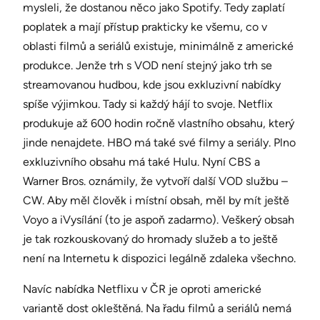
mysleli, že dostanou něco jako Spotify. Tedy zaplatí
poplatek a mají přístup prakticky ke všemu, co v
oblasti filmů a seriálů existuje, minimálně z americké
produkce. Jenže trh s VOD není stejný jako trh se
streamovanou hudbou, kde jsou exkluzivní nabídky
spíše výjimkou. Tady si každý hájí to svoje. Netflix
produkuje až 600 hodin ročně vlastního obsahu, který
jinde nenajdete. HBO má také své filmy a seriály. Plno
exkluzivního obsahu má také Hulu. Nyní CBS a
Warner Bros. oznámily, že vytvoří další VOD službu –
CW. Aby měl člověk i místní obsah, měl by mít ještě
Voyo a iVysílání (to je aspoň zadarmo). Veškerý obsah
je tak rozkouskovaný do hromady služeb a to ještě
není na Internetu k dispozici legálně zdaleka všechno.
Navíc nabídka Netflixu v ČR je oproti americké
variantě dost okleštěná. Na řadu filmů a seriálů nemá