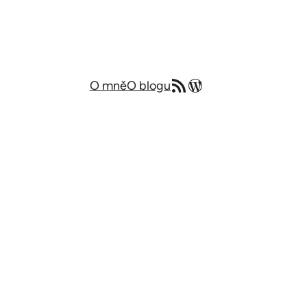
RSS zdroj
Můj blog v angličtině
O mně
O blogu