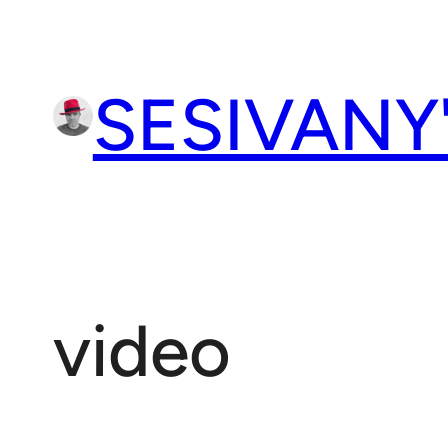
Přeskočit
na
obsah
SESIVANY
video