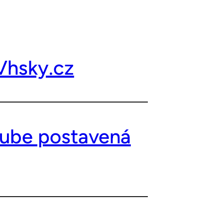
Vhsky.cz
uTube postavená