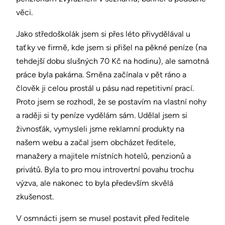
věci.
Jako středoškolák jsem si přes léto přivydělával u
taťky ve firmě, kde jsem si přišel na pěkné peníze (na
tehdejší dobu slušných 70 Kč na hodinu), ale samotná
práce byla pakárna. Směna začínala v pět ráno a
člověk ji celou prostál u pásu nad repetitivní prací.
Proto jsem se rozhodl, že se postavím na vlastní nohy
a raději si ty peníze vydělám sám. Udělal jsem si
živnosťák, vymysleli jsme reklamní produkty na
našem webu a začal jsem obcházet ředitele,
manažery a majitele místních hotelů, penzionů a
privátů. Byla to pro mou introvertní povahu trochu
výzva, ale nakonec to byla především skvělá
zkušenost.
V osmnácti jsem se musel postavit před ředitele