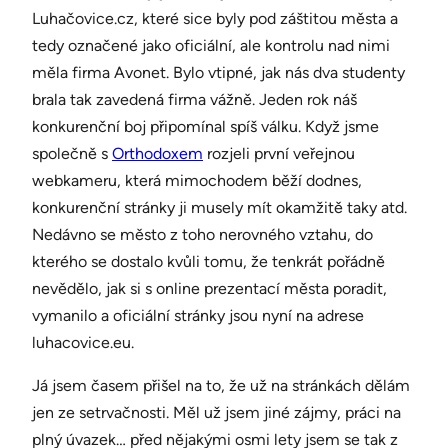
Luhačovice.cz, které sice byly pod záštitou města a
tedy označené jako oficiální, ale kontrolu nad nimi
měla firma Avonet. Bylo vtipné, jak nás dva studenty
brala tak zavedená firma vážně. Jeden rok náš
konkurenční boj připomínal spíš válku. Když jsme
společně s
Orthodoxem
rozjeli první veřejnou
webkameru, která mimochodem běží dodnes,
konkurenční stránky ji musely mít okamžitě taky atd.
Nedávno se město z toho nerovného vztahu, do
kterého se dostalo kvůli tomu, že tenkrát pořádně
nevědělo, jak si s online prezentací města poradit,
vymanilo a oficiální stránky jsou nyní na adrese
luhacovice.eu.
Já jsem časem přišel na to, že už na stránkách dělám
jen ze setrvačnosti. Měl už jsem jiné zájmy, práci na
plný úvazek… před nějakými osmi lety jsem se tak z