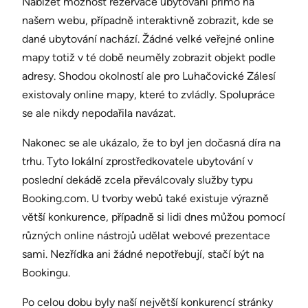
Nabízet možnost rezervace ubytování přímo na
našem webu, případně interaktivně zobrazit, kde se
dané ubytování nachází. Žádné velké veřejné online
mapy totiž v té době neuměly zobrazit objekt podle
adresy. Shodou okolností ale pro Luhačovické Zálesí
existovaly online mapy, které to zvládly. Spolupráce
se ale nikdy nepodařila navázat.
Nakonec se ale ukázalo, že to byl jen dočasná díra na
trhu. Tyto lokální zprostředkovatele ubytování v
poslední dekádě zcela převálcovaly služby typu
Booking.com. U tvorby webů také existuje výrazně
větší konkurence, případně si lidi dnes můžou pomocí
různých online nástrojů udělat webové prezentace
sami. Nezřídka ani žádné nepotřebují, stačí být na
Bookingu.
Po celou dobu byly naší největší konkurencí stránky