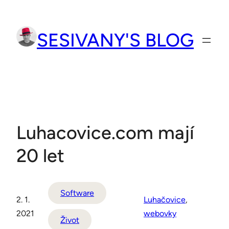
Přeskočit
na
SESIVANY'S BLOG
obsah
Luhacovice.com mají
20 let
Software
2. 1.
Luhačovice
, 
2021
webovky
Život