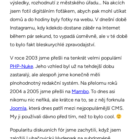
výsledky, rozhodnutí z městského úřadu… Na akcích
jsem fotil digitálním foťákem, abych pak mohl utíkat
domů a do hodiny byly fotky na webu. V dnešní době
Instagramu, kdy kdekdo dostane záběr na Internet
během pár sekund, to vypadá úsměvně, ale v té době
to bylo fakt bleskurychlé zpravodajství.
V roce 2003 jsme přešli na tenkrát velmi populární
PHP-Nuke
. Jeho vzhled byl už na tehdejší dobu
zastaralý, ale alespoň jsme konečně měli
plnohodnotný redakční systém. Na přelomu roků
2004 a 2005 jsme přešli na
Mambo
. To dnes asi
nikomu nic neříká, ale krátce na to, se z něj forknula
Joomla
, která dnes patří mezi nejpopulárnější CMS.
My ji používali dávno před tím, než to bylo cool.
Popularitu diskusních fór jsme zachytili, když jsem
založili Luhačovický Hydepark na subdoméně