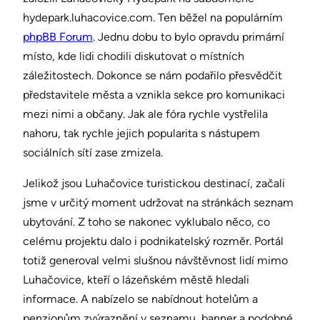
hydepark.luhacovice.com. Ten běžel na populárním
phpBB Forum
. Jednu dobu to bylo opravdu primární
místo, kde lidi chodili diskutovat o místních
záležitostech. Dokonce se nám podařilo přesvědčit
představitele města a vznikla sekce pro komunikaci
mezi nimi a občany. Jak ale fóra rychle vystřelila
nahoru, tak rychle jejich popularita s nástupem
sociálních sítí zase zmizela.
Jelikož jsou Luhačovice turistickou destinací, začali
jsme v určitý moment udržovat na stránkách seznam
ubytování. Z toho se nakonec vyklubalo něco, co
celému projektu dalo i podnikatelský rozměr. Portál
totiž generoval velmi slušnou návštěvnost lidí mimo
Luhačovice, kteří o lázeňském městě hledali
informace. A nabízelo se nabídnout hotelům a
penzionům zvýraznění v seznamu, banner a podobné