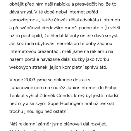
obhájit před ním naši nabídku a přesvědčit ho, že to
dává smysl. V té době nebyl Internet pořád
samozřejmost, takže člověk dělal advokáta i Internetu
a přesvědčoval především menší podnikatele (ti větší
už to pochopili), že hledat klienty online dává smysl.
Jelikož řada ubytování neměla do té doby žádnou
internetovou prezentaci, měli jsme na reklamu na
našem portále navázané další služby jako tvorbu
webových stránek, jejich kompletní správu atd.
V roce 2003 jsme se dokonce dostali s
Luhacovice.com na soutěž Junior Internet do Prahy.
Tenkrát vyhrál Zdeněk Cendra, který byl ještě mladší
než my a se svým SuperHostingem hrál už tenkrát
trochu jinou ligu než ostatní.
Náš reklamní záměr jsme plánovali dál rozvíjet.