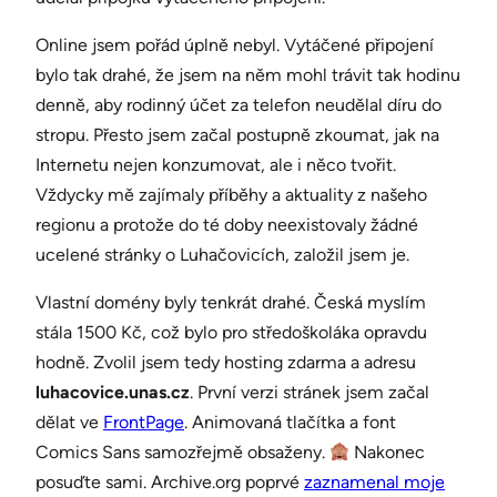
Online jsem pořád úplně nebyl. Vytáčené připojení
bylo tak drahé, že jsem na něm mohl trávit tak hodinu
denně, aby rodinný účet za telefon neudělal díru do
stropu. Přesto jsem začal postupně zkoumat, jak na
Internetu nejen konzumovat, ale i něco tvořit.
Vždycky mě zajímaly příběhy a aktuality z našeho
regionu a protože do té doby neexistovaly žádné
ucelené stránky o Luhačovicích, založil jsem je.
Vlastní domény byly tenkrát drahé. Česká myslím
stála 1500 Kč, což bylo pro středoškoláka opravdu
hodně. Zvolil jsem tedy hosting zdarma a adresu
luhacovice.unas.cz
. První verzi stránek jsem začal
dělat ve
FrontPage
. Animovaná tlačítka a font
Comics Sans samozřejmě obsaženy.
Nakonec
posuďte sami. Archive.org poprvé
zaznamenal moje