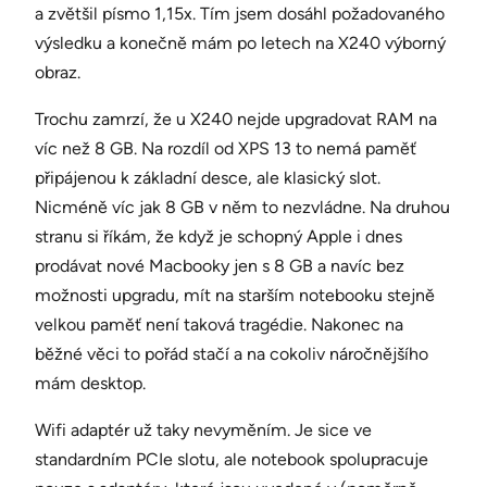
a zvětšil písmo 1,15x. Tím jsem dosáhl požadovaného
výsledku a konečně mám po letech na X240 výborný
obraz.
Trochu zamrzí, že u X240 nejde upgradovat RAM na
víc než 8 GB. Na rozdíl od XPS 13 to nemá paměť
připájenou k základní desce, ale klasický slot.
Nicméně víc jak 8 GB v něm to nezvládne. Na druhou
stranu si říkám, že když je schopný Apple i dnes
prodávat nové Macbooky jen s 8 GB a navíc bez
možnosti upgradu, mít na starším notebooku stejně
velkou paměť není taková tragédie. Nakonec na
běžné věci to pořád stačí a na cokoliv náročnějšího
mám desktop.
Wifi adaptér už taky nevyměním. Je sice ve
standardním PCIe slotu, ale notebook spolupracuje