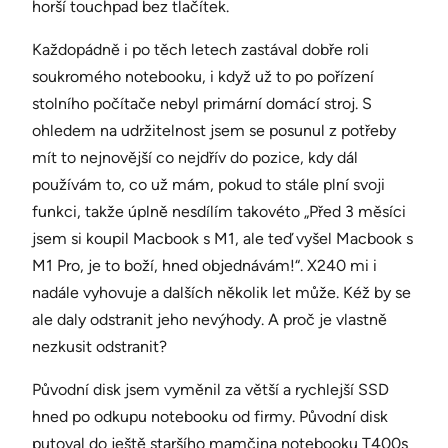
horší touchpad bez tlačítek.
Každopádně i po těch letech zastával dobře roli
soukromého notebooku, i když už to po pořízení
stolního počítače nebyl primární domácí stroj. S
ohledem na udržitelnost jsem se posunul z potřeby
mít to nejnovější co nejdřív do pozice, kdy dál
používám to, co už mám, pokud to stále plní svoji
funkci, takže úplně nesdílím takovéto „Před 3 měsíci
jsem si koupil Macbook s M1, ale teď vyšel Macbook s
M1 Pro, je to boží, hned objednávám!“. X240 mi i
nadále vyhovuje a dalších několik let může. Kéž by se
ale daly odstranit jeho nevýhody. A proč je vlastně
nezkusit odstranit?
Původní disk jsem vyměnil za větší a rychlejší SSD
hned po odkupu notebooku od firmy. Původní disk
putoval do ještě staršího mamčina notebooku T400s