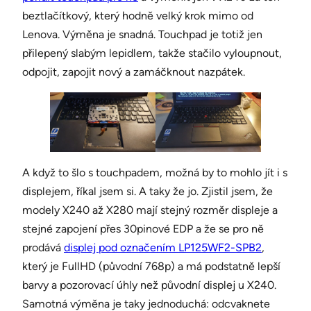
beztlačítkový, který hodně velký krok mimo od
Lenova. Výměna je snadná. Touchpad je totiž jen
přilepený slabým lepidlem, takže stačilo vyloupnout,
odpojit, zapojit nový a zamáčknout nazpátek.
A když to šlo s touchpadem, možná by to mohlo jít i s
displejem, říkal jsem si. A taky že jo. Zjistil jsem, že
modely X240 až X280 mají stejný rozměr displeje a
stejné zapojení přes 30pinové EDP a že se pro ně
prodává
displej pod označením LP125WF2-SPB2
,
který je FullHD (původní 768p) a má podstatně lepší
barvy a pozorovací úhly než původní displej u X240.
Samotná výměna je taky jednoduchá: odcvaknete