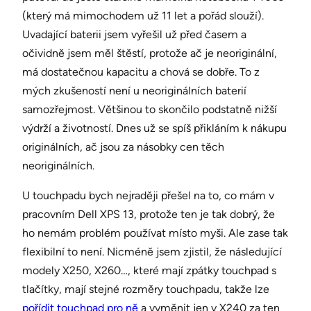
(který má mimochodem už 11 let a pořád slouží).
Uvadající baterii jsem vyřešil už před časem a
očividně jsem měl štěstí, protože ač je neoriginální,
má dostatečnou kapacitu a chová se dobře. To z
mých zkušeností není u neoriginálních baterií
samozřejmost. Většinou to skončilo podstatně nižší
výdrží a životností. Dnes už se spíš přikláním k nákupu
originálních, ač jsou za násobky cen těch
neoriginálních.
U touchpadu bych nejraději přešel na to, co mám v
pracovním Dell XPS 13, protože ten je tak dobrý, že
ho nemám problém používat místo myši. Ale zase tak
flexibilní to není. Nicméně jsem zjistil, že následující
modely X250, X260…, které mají zpátky touchpad s
tlačítky, mají stejné rozměry touchpadu, takže lze
pořídit touchpad pro ně
a vyměnit jen v X240 za ten