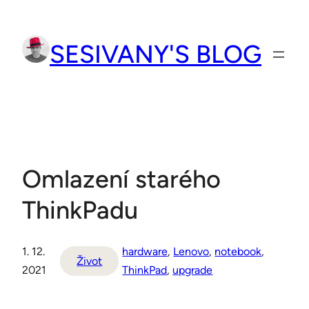
Přeskočit
na
SESIVANY'S BLOG
obsah
Omlazení starého
ThinkPadu
1. 12.
hardware
, 
Lenovo
, 
notebook
, 
Život
2021
ThinkPad
, 
upgrade