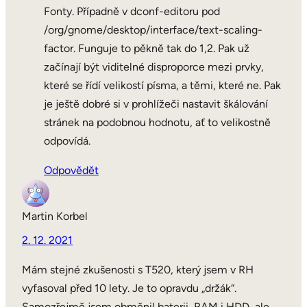
Fonty. Případně v dconf-editoru pod
/org/gnome/desktop/interface/text-scaling-
factor. Funguje to pěkně tak do 1,2. Pak už
začínají být viditelné disproporce mezi prvky,
které se řídí velikostí písma, a těmi, které ne. Pak
je ještě dobré si v prohlížeči nastavit škálování
stránek na podobnou hodnotu, ať to velikostně
odpovídá.
Odpovědět
Martin Korbel
2. 12. 2021
Mám stejné zkušenosti s T520, který jsem v RH
vyfasoval před 10 lety. Je to opravdu „držák“.
Samozřejmě jsem obměnil baterii, RAM i HDD, ale