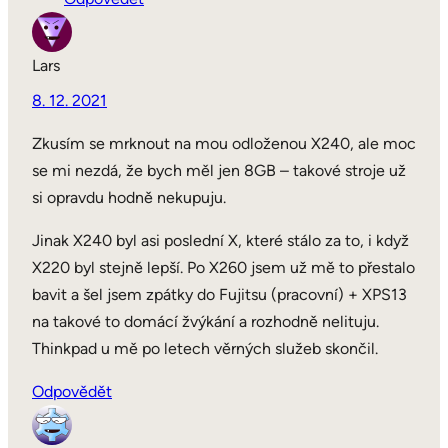
Lars
8. 12. 2021
Zkusím se mrknout na mou odloženou X240, ale moc
se mi nezdá, že bych měl jen 8GB – takové stroje už
si opravdu hodně nekupuju.
Jinak X240 byl asi poslední X, které stálo za to, i když
X220 byl stejně lepší. Po X260 jsem už mě to přestalo
bavit a šel jsem zpátky do Fujitsu (pracovní) + XPS13
na takové to domácí žvýkání a rozhodně nelituju.
Thinkpad u mě po letech věrných služeb skončil.
Odpovědět