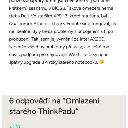
pouze s adaptéry, které jsou uvedené v (poměrně
krátkém) seznamu v BIOSu. Takové omezení nemá
třeba Dell. Ve starším XPS 13, které má žena, byl
Qualcomm Atheros, který v Fedoře sice fungoval, ale
ne ideálně. Byly třeba problémy s připojením síti po
probuzení. Tak jsem jej vyměnil za Intel AX200.
Nejenže všechny problémy přestaly, ale ještě má
navíc podporu pro nejnovější Wifi 6. To taky není
špatný upgrade u 4 roky starého notebooku.
6 odpověďí na “Omlazení
starého ThinkPadu”