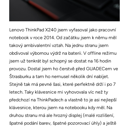
Lenovo ThinkPad X240 jsem vyfasoval jako pracovní
notebook v roce 2014. Od začátku jsem k němu měl
takový ambivalentní vztah. Na jednu stranu jsem
obdivoval výbornou výdrž na baterii. V offline režimu
jsem už tenkrát byl schopný se dostat na 16 hodin
provozu. Dostal jsem ho čerstvě před GUADECem ve
Štrasburku a tam ho nemusel několik dní nabíjet.
Stejně tak má pevné šasi, které perfektně drží i po 7
letech. Taky klávesnice mi vyhovovala víc než ty
předchozí na ThinkPadech a vlastně to je asi nejlepší
klávesnice, kterou jsem na notebooku kdy měl. Na
druhou stranu má ale hrozný displej (malé rozlišení,
špatné podání barev, špatné pozorovací úhly) a ještě