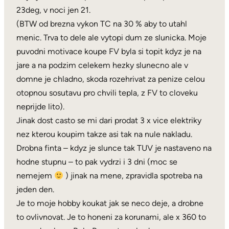
23deg, v noci jen 21.
(BTW od brezna vykon TC na 30 % aby to utahl
menic. Trva to dele ale vytopi dum ze slunicka. Moje
puvodni motivace koupe FV byla si topit kdyz je na
jare a na podzim celekem hezky slunecno ale v
domne je chladno, skoda rozehrivat za penize celou
otopnou sosutavu pro chvili tepla, z FV to cloveku
neprijde lito).
Jinak dost casto se mi dari prodat 3 x vice elektriky
nez kterou koupim takze asi tak na nule nakladu.
Drobna finta – kdyz je slunce tak TUV je nastaveno na
hodne stupnu – to pak vydrzi i 3 dni (moc se
nemejem
) jinak na mene, zpravidla spotreba na
jeden den.
Je to moje hobby koukat jak se neco deje, a drobne
to ovlivnovat. Je to honeni za korunami, ale x 360 to