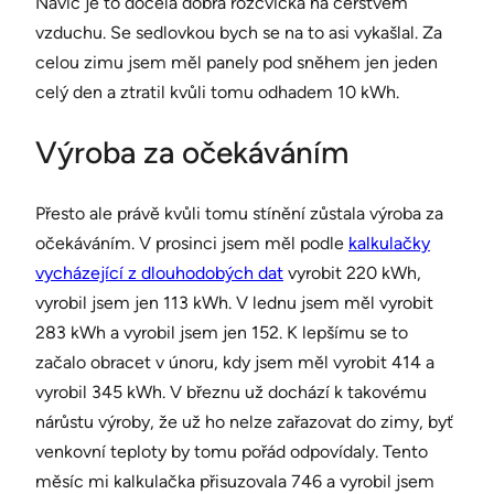
Navíc je to docela dobrá rozcvička na čerstvém
vzduchu. Se sedlovkou bych se na to asi vykašlal. Za
celou zimu jsem měl panely pod sněhem jen jeden
celý den a ztratil kvůli tomu odhadem 10 kWh.
Výroba za očekáváním
Přesto ale právě kvůli tomu stínění zůstala výroba za
očekáváním. V prosinci jsem měl podle
kalkulačky
vycházející z dlouhodobých dat
vyrobit 220 kWh,
vyrobil jsem jen 113 kWh. V lednu jsem měl vyrobit
283 kWh a vyrobil jsem jen 152. K lepšímu se to
začalo obracet v únoru, kdy jsem měl vyrobit 414 a
vyrobil 345 kWh. V březnu už dochází k takovému
nárůstu výroby, že už ho nelze zařazovat do zimy, byť
venkovní teploty by tomu pořád odpovídaly. Tento
měsíc mi kalkulačka přisuzovala 746 a vyrobil jsem