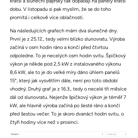
kratší a sluneční paprsky tak dopadají na panely kratší
dobu. V listopadu si pak myslím, že se do toho
promítá i celkově více oblačnosti.
Na následujících grafech mám dva slunečné dny.
První je z 25.12., tedy velmi blízko slunovratu. Výroba
začíná v osm hodin ráno a končí před čtvrtou
odpoledne. To je necelých osm hodin svitu. Špičkový
výkon je někde pod 2,5 kW z instalovaného výkonu
8,6 kW, ale to je do velké míry dáno úhlem panelů
15°, který jak vysvětlím dále, není pro toto období
vhodný. Druhý graf je z 16.3., tedy o necelé tři měsíce
dál od slunovratu. Nejenže špičkový výkon je téměř 7
kW, ale hlavně výroba začíná po šesté ráno a končí
před šestou večer. To je skoro dvanáct hodin svitu, o
čtyři hodiny více než v prosinci.