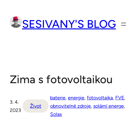
Přeskočit
na
SESIVANY'S BLOG
obsah
Zima s fotovoltaikou
baterie
, 
energie
, 
fotovoltaika
, 
FVE
, 
3. 4.
Život
obnovitelné zdroje
, 
solární energe
, 
2023
Solax