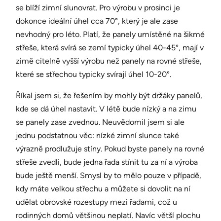
se blíží zimní slunovrat. Pro výrobu v prosinci je
dokonce ideální úhel cca 70°, který je ale zase
nevhodný pro léto. Platí, že panely umístěné na šikmé
střeše, která svírá se zemí typicky úhel 40-45°, mají v
zimě citelně vyšší výrobu než panely na rovné střeše,
které se střechou typicky svírají úhel 10-20°.
Říkal jsem si, že řešením by mohly být držáky panelů,
kde se dá úhel nastavit. V létě bude nízký a na zimu
se panely zase zvednou. Neuvědomil jsem si ale
jednu podstatnou věc: nízké zimní slunce také
výrazně prodlužuje stíny. Pokud byste panely na rovné
střeše zvedli, bude jedna řada stínit tu za ní a výroba
bude ještě menší. Smysl by to mělo pouze v případě,
kdy máte velkou střechu a můžete si dovolit na ní
udělat obrovské rozestupy mezi řadami, což u
rodinných domů většinou neplatí. Navíc větší plochu