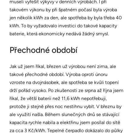
museli vyřešit výkyvy v denních výrobách. I při
takovém výkonu by při špatném počasí byla výroba
jen několik kWh za den, ale spotřeba by byla třeba 40
kWh. To by vyžadovalo investici do takové kapacity
baterie, která ekonomicky nedává žádný smysl.
Přechodné období
Jak už jsem říkal, březen už výrobou není zima, ale
takové přechodné období. Výroba oproti únoru
vzroste na dvojnásobek, ale spotřeba se kvůli topení
drží pořád vysoko. Po zkušenosti ze srpna až října jsem
říkal, že větší baterii než 11,6 kWh nepotřebuji,
protože ji stejně přes noc nestihnu vybít. V březnu by
ale využití našla. Během slunečných dnů se stávající
kapacita rychle nabila a elektřinu jsem posílal do sítě
za cca 3 Kč/kWh. Tepelné čerpadlo dokázalo do půlky