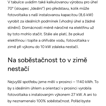
V tabulce uvádím také kalkulovanou výrobou pro úhel
70° (sloupec „Ideální“) pro představu, kolik může
fotovoltaika s naší instalovanou kapacitou (8,6 kW)
vyrobit za ideálních podmínek (vhodný úhel a žádné
stínění). Domácnosti méně náročné na elektřinu už
by toto mohlo stačit. Stále ale platí, že pokud
elektřinou i topíte a ohříváte vodu, fotovoltaika v
zimě při výkonu do 10 kW zdaleka nestačí.
Na soběstačnost to v zimě
nestačí
Nejvyšší spotřebu jsme měli v prosinci – 1140 kWh. To
by s ideálním úhlem a orientací v prosinci vyrobila
fotovoltaika s instalovaným výkonem 27 kW. A ani to
by neznamenalo 100% soběstačnost. Pořád byste