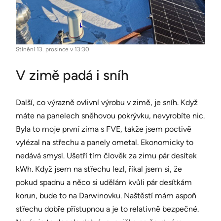
Stínění 13. prosince v 13:30
V zimě padá i sníh
Další, co výrazně ovlivní výrobu v zimě, je sníh. Když
máte na panelech sněhovou pokrývku, nevyrobíte nic.
Byla to moje první zima s FVE, takže jsem poctivě
vylézal na střechu a panely ometal. Ekonomicky to
nedává smysl. Ušetří tím člověk za zimu pár desítek
kWh. Když jsem na střechu lezl, říkal jsem si, že
pokud spadnu a něco si udělám kvůli pár desítkám
korun, bude to na Darwinovku. Naštěstí mám aspoň
střechu dobře přístupnou a je to relativně bezpečné.