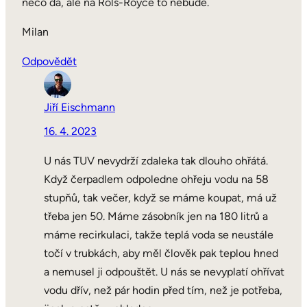
neco da, ale na Rols-Royce to nebude.
Milan
Odpovědět
Jiří Eischmann
16. 4. 2023
U nás TUV nevydrží zdaleka tak dlouho ohřátá.
Když čerpadlem odpoledne ohřeju vodu na 58
stupňů, tak večer, když se máme koupat, má už
třeba jen 50. Máme zásobník jen na 180 litrů a
máme recirkulaci, takže teplá voda se neustále
točí v trubkách, aby měl člověk pak teplou hned
a nemusel ji odpouštět. U nás se nevyplatí ohřívat
vodu dřív, než pár hodin před tím, než je potřeba,