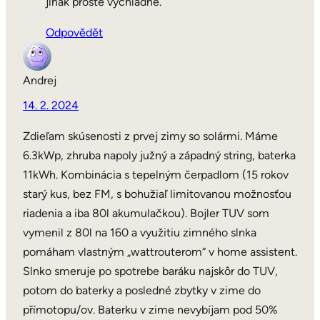
jinak prostě vychladne.
Odpovědět
Andrej
14. 2. 2024
Zdieľam skúsenosti z prvej zimy so solármi. Máme
6.3kWp, zhruba napoly južný a západný string, baterka
11kWh. Kombinácia s tepelným čerpadlom (15 rokov
starý kus, bez FM, s bohužiaľ limitovanou možnosťou
riadenia a iba 80l akumulačkou). Bojler TUV som
vymenil z 80l na 160 a využitiu zimného slnka
pomáham vlastným „wattrouterom“ v home assistent.
Slnko smeruje po spotrebe baráku najskôr do TUV,
potom do baterky a posledné zbytky v zime do
přímotopu/ov. Baterku v zime nevybíjam pod 50%