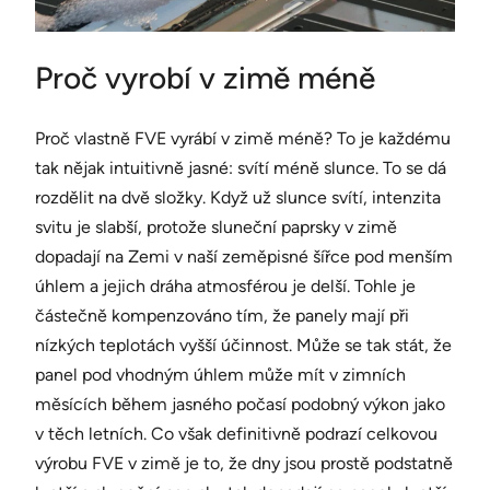
Proč vyrobí v zimě méně
Proč vlastně FVE vyrábí v zimě méně? To je každému
tak nějak intuitivně jasné: svítí méně slunce. To se dá
rozdělit na dvě složky. Když už slunce svítí, intenzita
svitu je slabší, protože sluneční paprsky v zimě
dopadají na Zemi v naší zeměpisné šířce pod menším
úhlem a jejich dráha atmosférou je delší. Tohle je
částečně kompenzováno tím, že panely mají při
nízkých teplotách vyšší účinnost. Může se tak stát, že
panel pod vhodným úhlem může mít v zimních
měsících během jasného počasí podobný výkon jako
v těch letních. Co však definitivně podrazí celkovou
výrobu FVE v zimě je to, že dny jsou prostě podstatně