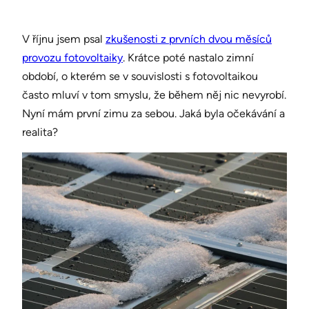
V říjnu jsem psal
zkušenosti z prvních dvou měsíců
provozu fotovoltaiky
. Krátce poté nastalo zimní
období, o kterém se v souvislosti s fotovoltaikou
často mluví v tom smyslu, že během něj nic nevyrobí.
Nyní mám první zimu za sebou. Jaká byla očekávání a
realita?