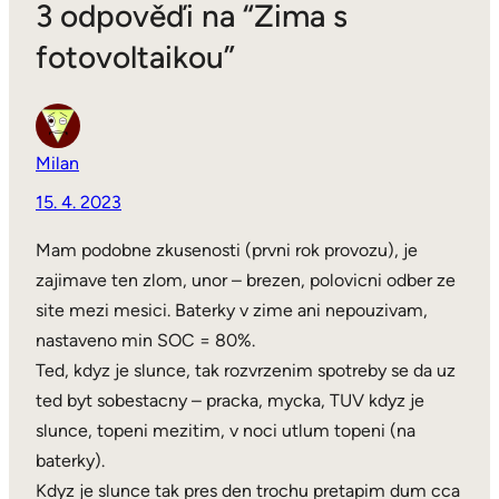
3 odpověďi na “Zima s
fotovoltaikou”
Milan
15. 4. 2023
Mam podobne zkusenosti (prvni rok provozu), je
zajimave ten zlom, unor – brezen, polovicni odber ze
site mezi mesici. Baterky v zime ani nepouzivam,
nastaveno min SOC = 80%.
Ted, kdyz je slunce, tak rozvrzenim spotreby se da uz
ted byt sobestacny – pracka, mycka, TUV kdyz je
slunce, topeni mezitim, v noci utlum topeni (na
baterky).
Kdyz je slunce tak pres den trochu pretapim dum cca