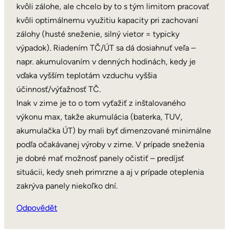
kvôli zálohe, ale chcelo by to s tým limitom pracovať
kvôli optimálnemu využitiu kapacity pri zachovaní
zálohy (husté sneženie, silný vietor = typicky
výpadok). Riadením TČ/ÚT sa dá dosiahnuť veľa –
napr. akumulovaním v denných hodinách, kedy je
vďaka vyšším teplotám vzduchu vyššia
účinnosť/výťažnosť TČ.
Inak v zime je to o tom vyťažiť z inštalovaného
výkonu max, takže akumulácia (baterka, TUV,
akumulačka ÚT) by mali byť dimenzované minimálne
podľa očakávanej výroby v zime. V prípade sneženia
je dobré mať možnosť panely očistiť – predíjsť
situácii, kedy sneh primrzne a aj v prípade oteplenia
zakrýva panely niekoľko dní.
Odpovědět