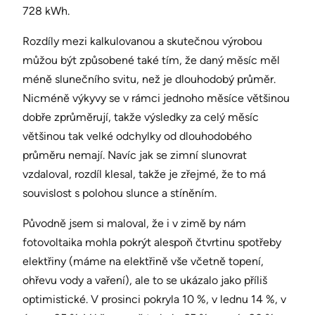
728 kWh.
Rozdíly mezi kalkulovanou a skutečnou výrobou
můžou být způsobené také tím, že daný měsíc měl
méně slunečního svitu, než je dlouhodobý průměr.
Nicméně výkyvy se v rámci jednoho měsíce většinou
dobře zprůměrují, takže výsledky za celý měsíc
většinou tak velké odchylky od dlouhodobého
průměru nemají. Navíc jak se zimní slunovrat
vzdaloval, rozdíl klesal, takže je zřejmé, že to má
souvislost s polohou slunce a stíněním.
Původně jsem si maloval, že i v zimě by nám
fotovoltaika mohla pokrýt alespoň čtvrtinu spotřeby
elektřiny (máme na elektřině vše včetně topení,
ohřevu vody a vaření), ale to se ukázalo jako příliš
optimistické. V prosinci pokryla 10 %, v lednu 14 %, v