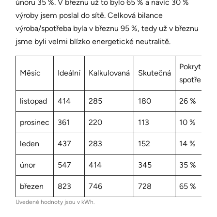
únoru 35 %. V březnu už to bylo 65 % a navíc 30 %
výroby jsem poslal do sítě. Celková bilance
výroba/spotřeba byla v březnu 95 %, tedy už v březnu
jsme byli velmi blízko energetické neutralitě.
Pokrytí
Měsíc
Ideální
Kalkulovaná
Skutečná
spotřeby
listopad
414
285
180
26 %
prosinec
361
220
113
10 %
leden
437
283
152
14 %
únor
547
414
345
35 %
březen
823
746
728
65 %
Uvedené hodnoty jsou v kWh.