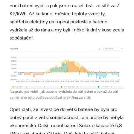
noci baterii vybít a pak jsme museli brát ze sítě za 7
Kč/kWh. Až ke konci měsíce teploty vzrostly,
spotřeba elektřiny na topení poklesla a baterie
vydržela až do rána a my byli i několik dní v kuse zcela
soběstační.
Na grafu jde vidět, jak baterie vydržela do půl jedné a pak až do půl
osmé ráno bylo potřeba dodávat elektřinu ze sítě.
Opět platí, že investice do větší baterie by byla pro
dobrý pocit z větší soběstačnosti, ale určitě by nebyla
ekonomická. Další modul baterií Solax o kapacitě 5,8
kWh stojí zhruba 70 tisíc. Dnů, kdy tu větší baterii