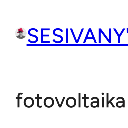
Přeskočit
na
obsah
SESIVANY
fotovoltaika