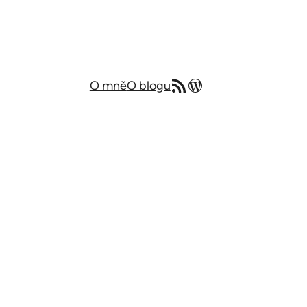
RSS zdroj
Můj blog v angličtině
O mně
O blogu