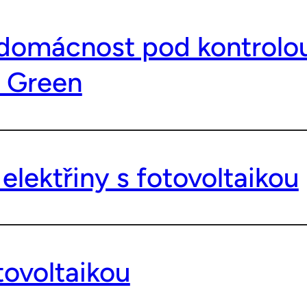
í domácnost pod kontrol
t Green
lektřiny s fotovoltaikou
tovoltaikou