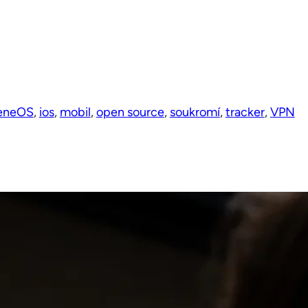
eneOS
, 
ios
, 
mobil
, 
open source
, 
soukromí
, 
tracker
, 
VPN