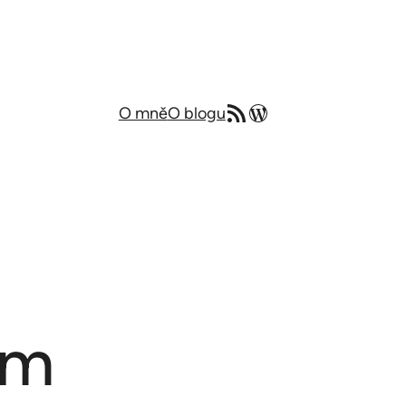
RSS zdroj
Můj blog v angličtině
O mně
O blogu
ím