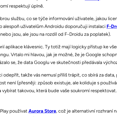
romí respektují úplně.
brou službu, co se týče informování uživatele, jakou lic
oto alespoň uživatelům Androidu doporučuji instalaci
F-Dr
(nebo jsou, ale jsou na rozdíl od F-Droidu za poplatek).
rií aplikace klávesnic. Ty totiž mají logicky přístup ke 
gu. Vrtalo mi hlavou, jak je možné, že je Google schopn
alo se, že data Googlu ve skutečnosti předávala výcho
odepřít, takže vás nemusí příliš trápit, co sbírá za data
 není (přesněji: způsob existuje, ale koliduje s používá
a vybírat takovou, která bude vaše soukromí respektova
Play používat
Aurora Store
, což je alternativní rozhran