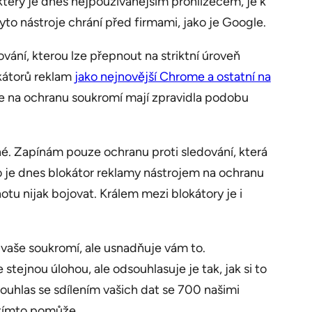
terý je dnes nejpoužívanějším prohlížečem, je k
to nástroje chrání před firmami, jako je Google.
vání, kterou lze přepnout na striktní úroveň
kátorů reklam
jako nejnovější Chrome a ostatní na
roje na ochranu soukromí mají zpravidla podobu
é. Zapínám pouze ochranu proti sledování, která
to je dnes blokátor reklamy nástrojem na ochranu
u nijak bojovat. Králem mezi blokátory je i
 vaše soukromí, ale usnadňuje vám to.
 stejnou úlohou, ale odsouhlasuje je tak, jak si to
souhlas se sdílením vašich dat se 700 našimi
 tímto pomůže.