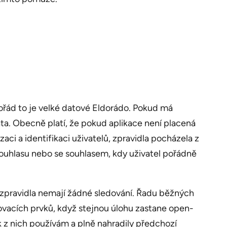
 pořád to je velké datové Eldorádo. Pokud má
ata. Obecně platí, že pokud aplikace není placená
ci a identifikaci uživatelů, zpravidla pocházela z
 souhlasu nebo se souhlasem, kdy uživatel pořádně
é zpravidla nemají žádné sledování. Řadu běžných
ovacích prvků, když stejnou úlohu zastane open-
k z nich používám a plně nahradily předchozí