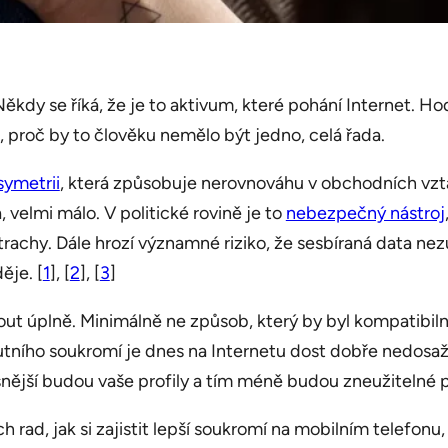
kdy se říká, že je to aktivum, které pohání Internet. Hodn
, proč by to člověku nemělo být jedno, celá řada.
symetrii
, která způsobuje nerovnováhu v obchodních vztaz
, velmi málo. V politické rovině je to
nebezpečný nástroj
trachy. Dále hrozí významné riziko, že sesbíraná data 
ěje. [
1
], [
2
], [
3
]
ut úplně. Minimálně ne způsob, který by byl kompatibilní 
utního soukromí je dnes na Internetu dost dobře nedosaži
snější budou vaše profily a tím méně budou zneužitelné p
rad, jak si zajistit lepší soukromí na mobilním telefonu, 