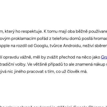
, který ho respektuje. K tomu mají oba běžně používané
vým proklamacím pořád z telefonu domů posílá hromadu 
 Apple na rozdíl od Googlu, tvůrce Androidu, neživí sběr
í opravdu vážně, měl by zvážit přechod na něco jako
Gr
radiční volby. Ve většině případů to ale znamená nákup
ývá nic jiného pracovat s tím, co už člověk má.