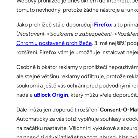
Webový prohlížeč je dnes oknem do Internetu. Jeh
tomuto nevhodný, protože žádné nástroje a funkce
Jako prohlížeč stále doporučuji
Firefox
a to primá
(
Nastavení->Soukromí a zabezpečení->Rozšířená
Chromiu postavené prohlížeče
. 3. má nejšiřší po
rozšíření. Firefox vám je umožňuje instalovat nejen
Osobně blokátor reklamy v prohlížeči nepoužívám.
ale stejně většinu reklamy odfiltruje, protože re
soukromí a ještě vás ochrání před podvodnými rek
nadále
uBlock Origin
, který můžu vřele doporučit
Dále můžu jen doporučit rozšíření
Consent-O-Mat
Automaticky za vás totiž vyplňuje souhlasy s cookies
na začátku nastavíte. Všichni ti vykukové s absur
partnery“ si dávají záležet na tom, aby souhlas 