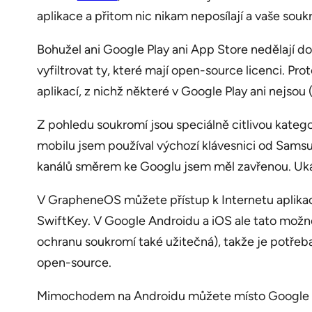
aplikace a přitom nic nikam neposílají a vaše souk
Bohužel ani Google Play ani App Store nedělají do
vyfiltrovat ty, které mají open-source licenci. Pr
aplikací, z nichž některé v Google Play ani nejsou 
Z pohledu soukromí jsou speciálně citlivou katego
mobilu jsem používal výchozí klávesnici od Samsun
kanálů směrem ke Googlu jsem měl zavřenou. Ukáz
V GrapheneOS můžete přístup k Internetu aplikaci 
SwiftKey. V Google Androidu a iOS ale tato možnost
ochranu soukromí také užitečná), takže je potřeb
open-source.
Mimochodem na Androidu můžete místo Google 