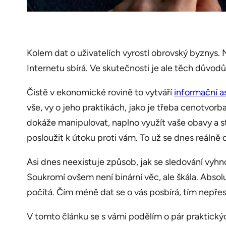
Kolem dat o uživatelích vyrostl obrovský byznys. Ně
Internetu sbírá. Ve skutečnosti je ale těch důvodů
Čistě v ekonomické rovině to vytváří
informační a
vše, vy o jeho praktikách, jako je třeba cenotvorba
dokáže manipulovat, naplno využít vaše obavy a s
posloužit k útoku proti vám. To už se dnes reálně d
Asi dnes neexistuje způsob, jak se sledování vyhno
Soukromí ovšem není binární věc, ale škála. Absol
počítá. Čím méně dat se o vás posbírá, tím nepře
V tomto článku se s vámi podělím o pár praktických 