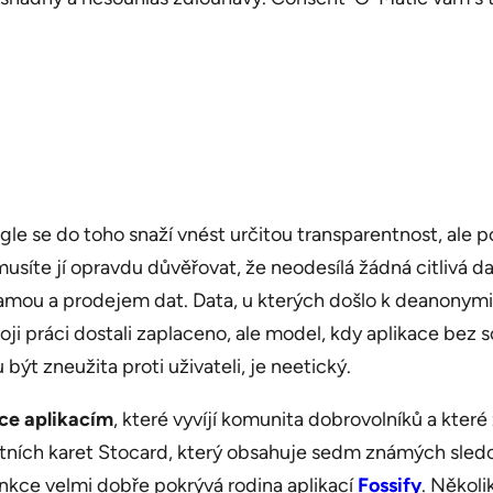
ogle se do toho snaží vnést určitou transparentnost, ale
musíte jí opravdu důvěřovat, že neodesílá žádná citlivá d
amou a prodejem dat. Data, u kterých došlo k deanonymiza
voji práci dostali zaplaceno, ale model, kdy aplikace bez
být zneužita proti uživateli, je neetický.
ce aplikacím
, které vyvíjí komunita dobrovolníků a kter
stních karet Stocard, který obsahuje sedm známých sled
unkce velmi dobře pokrývá rodina aplikací
Fossify
. Několi