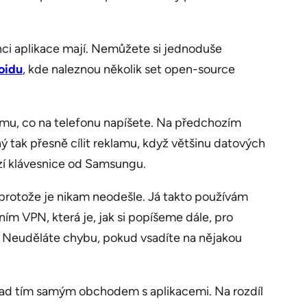
enci aplikace mají. Nemůžete si jednoduše
oidu
, kde naleznou několik set open-source
všemu, co na telefonu napíšete. Na předchozím
ý tak přesně cílit reklamu, když většinu datových
zí klávesnice od Samsungu.
, protože je nikam neodešle. Já takto používám
ním VPN, která je, jak si popíšeme dále, pro
t. Neuděláte chybu, pokud vsadíte na nějakou
í nad tím samým obchodem s aplikacemi. Na rozdíl