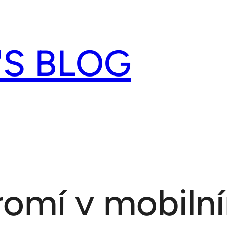
'S BLOG
romí v mobiln