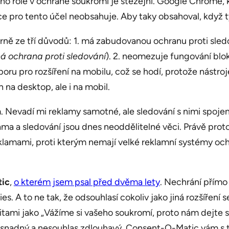
o role v ochraně soukromí je stěžejní. Google Chrome, k
 pro tento účel neobsahuje. Aby taky obsahoval, když ty
rně ze tří důvodů: 1. má zabudovanou ochranu proti sledo
 ochrana proti sledování
). 2. neomezuje fungování blo
dporu pro rozšíření na mobilu, což se hodí, protože nást
 na desktop, ale i na mobil.
 Nevadí mi reklamy samotné, ale sledování s nimi spojen
klama a sledování jsou dnes neoddělitelné věci. Právě pro
lamami, proti kterým nemají velké reklamní systémy ochot
.
ic
,
o kterém jsem psal před dvěma lety
. Nechrání přímo
. A to ne tak, že odsouhlasí cokoliv jako jiná rozšíření se
ditami jako „Vážíme si vašeho soukromí, proto nám dejte 
byl snadný a nesouhlas zdlouhavý. Consent-O-Matic vám s