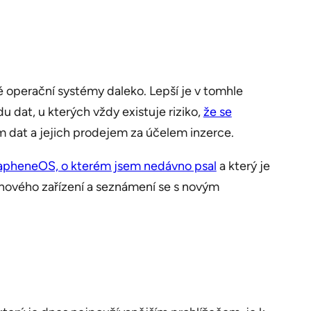
 operační systémy daleko. Lepší je v tomhle
dat, u kterých vždy existuje riziko,
že se
em dat a jejich prodejem za účelem inzerce.
apheneOS, o kterém jsem nedávno psal
a který je
 nového zařízení a seznámení se s novým