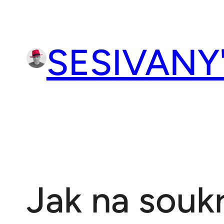
Přeskočit
na
obsah
SESIVANY
Jak na souk