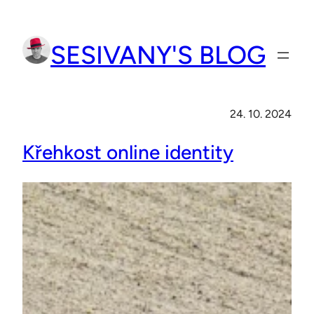
Přeskočit
na
SESIVANY'S BLOG
obsah
24. 10. 2024
Křehkost online identity