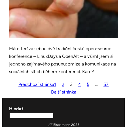
Mám teď za sebou dvě tradiční české open-source
konference – LinuxDays a OpenAlt – a všiml jsem si
jednoho zajímavého posunu: zmizela komunikace na
sociálních sítích během konferencí. Kam?
Předchozí stránka
1
2
3
4
5
…
57
Další stránka
Hledat
Jiří Eischmann 2025