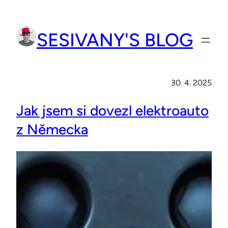
Přeskočit
na
SESIVANY'S BLOG
obsah
30. 4. 2025
Jak jsem si dovezl elektroauto
z Německa