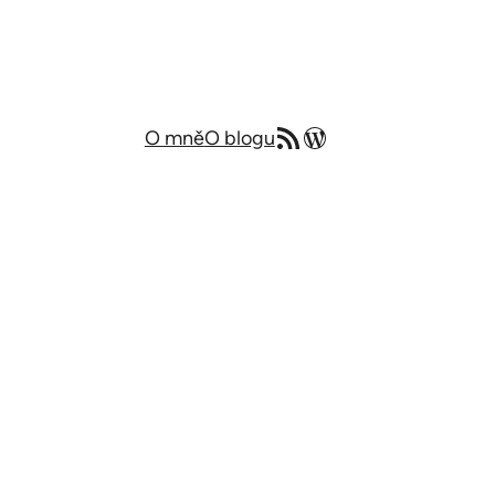
RSS zdroj
Můj blog v angličtině
O mně
O blogu