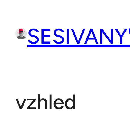
Přeskočit
na
obsah
SESIVANY
vzhled