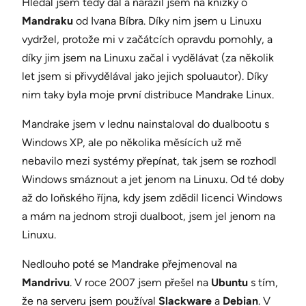
Hledal jsem tedy dál a narazil jsem na knížky o
Mandraku
od Ivana Bíbra. Díky nim jsem u Linuxu
vydržel, protože mi v začátcích opravdu pomohly, a
díky jim jsem na Linuxu začal i vydělávat (za několik
let jsem si přivydělával jako jejich spoluautor). Díky
nim taky byla moje první distribuce Mandrake Linux.
Mandrake jsem v lednu nainstaloval do dualbootu s
Windows XP, ale po několika měsících už mě
nebavilo mezi systémy přepínat, tak jsem se rozhodl
Windows smáznout a jet jenom na Linuxu. Od té doby
až do loňského října, kdy jsem zdědil licenci Windows
a mám na jednom stroji dualboot, jsem jel jenom na
Linuxu.
Nedlouho poté se Mandrake přejmenoval na
Mandrivu
. V roce 2007 jsem přešel na
Ubuntu
s tím,
že na serveru jsem používal
Slackware
a
Debian
. V