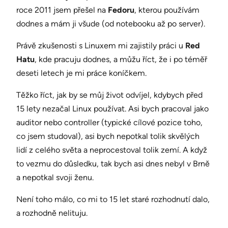
roce 2011 jsem přešel na
Fedoru
, kterou používám
dodnes a mám ji všude (od notebooku až po server).
Právě zkušenosti s Linuxem mi zajistily práci u
Red
Hatu
, kde pracuju dodnes, a můžu říct, že i po téměř
deseti letech je mi práce koníčkem.
Těžko říct, jak by se můj život odvíjel, kdybych před
15 lety nezačal Linux používat. Asi bych pracoval jako
auditor nebo controller (typické cílové pozice toho,
co jsem studoval), asi bych nepotkal tolik skvělých
lidí z celého světa a neprocestoval tolik zemí. A když
to vezmu do důsledku, tak bych asi dnes nebyl v Brně
a nepotkal svoji ženu.
Není toho málo, co mi to 15 let staré rozhodnutí dalo,
a rozhodně nelituju.