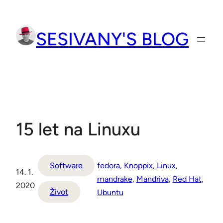
Přeskočit
na
SESIVANY'S BLOG
obsah
15 let na Linuxu
fedora
, 
Knoppix
, 
Linux
, 
Software
14. 1.
mandrake
, 
Mandriva
, 
Red Hat
, 
2020
Život
Ubuntu