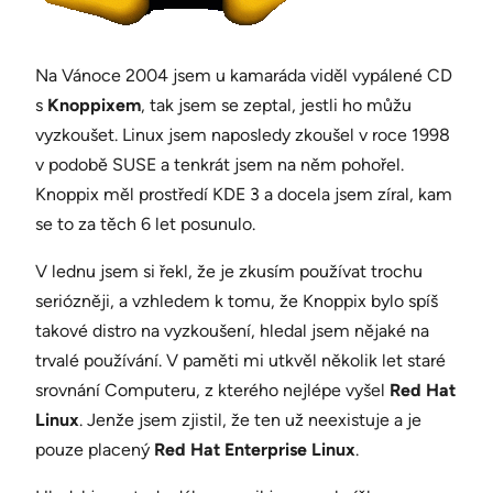
Na Vánoce 2004 jsem u kamaráda viděl vypálené CD
s
Knoppixem
, tak jsem se zeptal, jestli ho můžu
vyzkoušet. Linux jsem naposledy zkoušel v roce 1998
v podobě SUSE a tenkrát jsem na něm pohořel.
Knoppix měl prostředí KDE 3 a docela jsem zíral, kam
se to za těch 6 let posunulo.
V lednu jsem si řekl, že je zkusím používat trochu
seriózněji, a vzhledem k tomu, že Knoppix bylo spíš
takové distro na vyzkoušení, hledal jsem nějaké na
trvalé používání. V paměti mi utkvěl několik let staré
srovnání Computeru, z kterého nejlépe vyšel
Red Hat
Linux
. Jenže jsem zjistil, že ten už neexistuje a je
pouze placený
Red Hat Enterprise Linux
.