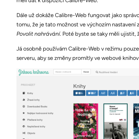
měli dát k dispozici Calibre-Web.
Dále už dokáže Calibre-Web fungovat jako správce
tomu, že je tato možnost ve výchozím nastavení z
Povolit nahrávání
. Poté byste se taky měli ujistit
Já osobně používám Calibre-Web v režimu pouze pro
serveru, aby se změny promítly ve webové knihovn