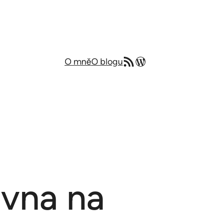
RSS zdroj
Můj blog v angličtině
O mně
O blogu
ovna na