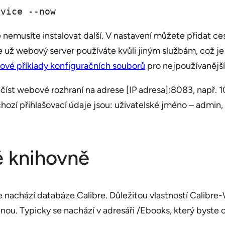
rvice --now
emusíte instalovat další. V nastavení můžete přidat cest
už webový server používáte kvůli jiným službám, což je i
vé příklady konfiguračních souborů
pro nejpoužívanější
číst webové rozhraní na adrese [IP adresa]:8083, např. 1
ozí přihlašovací údaje jsou: uživatelské jméno – admin,
é knihovně
 nachází databáze Calibre. Důležitou vlastností Calibre-
enou. Typicky se nachází v adresáři /Ebooks, který byste 