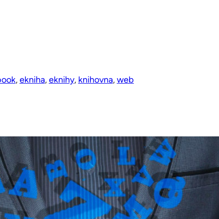
book
, 
ekniha
, 
eknihy
, 
knihovna
, 
web