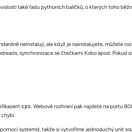
vislosti také řadu pythoních balíčků, o kterých toho běžný
andardně neinstalují, ale když je nainstalujete, můžete ro
reads, synchronizace se čtečkami Kobo apod. Pokud si my
 příkazem
cps
. Webové rozhraní pak najdete na portu 80
 chybí.
pomocí systemd, takže si vytvoříme jednoduchý unit sou