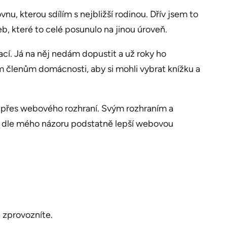
nu, kterou sdílím s nejbližší rodinou. Dřív jsem to
b, které to celé posunulo na jinou úroveň.
ací. Já na něj nedám dopustit a už roky ho
ím členům domácnosti, aby si mohli vybrat knížku a
u přes webového rozhraní. Svým rozhraním a
ní a dle mého názoru podstatně lepší webovou
 zprovozníte.