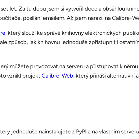
et let. Za tu dobu jsem si vytvořil docela obsáhlou knihov
očítače, posílání emailem. Až jsem narazil na Calibre-We
bre
, který slouží ke správě knihovny elektronických publik
ale způsob, jak knihovnu jednoduše zpřístupnit i ostatn
který můžete provozovat na serveru a přistupovat k něm
oto vznikl projekt
Calibre-Web
, který přináší alternativ
erý jednoduše nainstalujete z PyPI a na vlastním serveru