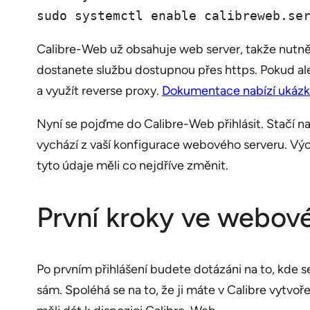
sudo systemctl enable calibreweb.se
Calibre-Web už obsahuje web server, takže nutně n
dostanete službu dostupnou přes https. Pokud ale 
a využít reverse proxy.
Dokumentace nabízí ukázko
Nyní se pojďme do Calibre-Web přihlásit. Stačí na
vychází z vaší konfigurace webového serveru. Vých
tyto údaje měli co nejdříve změnit.
První kroky ve webov
Po prvním přihlášení budete dotázáni na to, kde se
sám. Spoléhá se na to, že ji máte v Calibre vytvoř