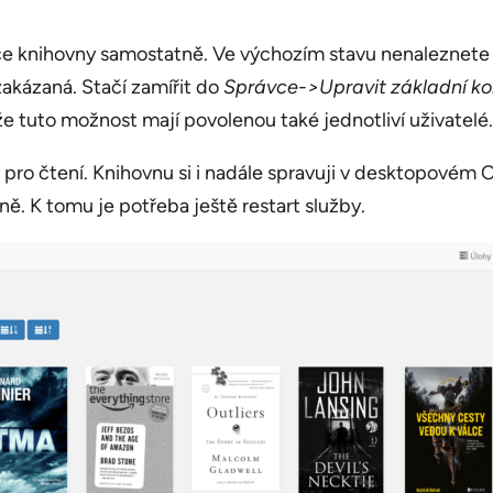
 knihovny samostatně. Ve výchozím stavu nenaleznete mo
akázaná. Stačí zamířit do
Správce->Upravit základní ko
, že tuto možnost mají povolenou také jednotliví uživatelé.
 čtení. Knihovnu si i nadále spravuji v desktopovém Cal
ě. K tomu je potřeba ještě restart služby.