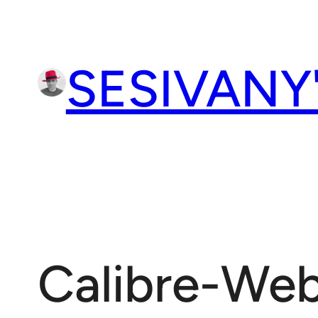
Přeskočit
na
obsah
SESIVANY
Calibre-Web