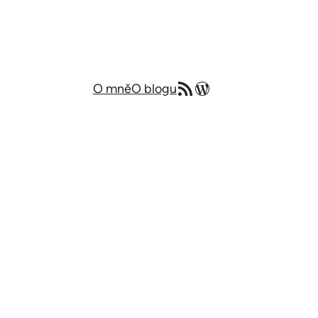
RSS zdroj
Můj blog v angličtině
O mně
O blogu