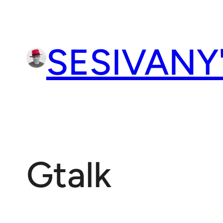
Přeskočit
na
obsah
SESIVANY
Gtalk