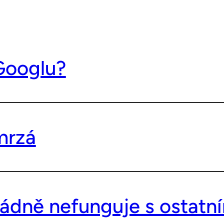
Googlu?
mrzá
řádně nefunguje s ostatn